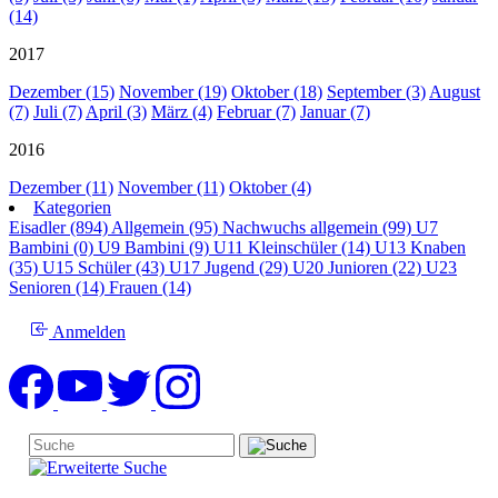
(14)
2017
Dezember (15)
November (19)
Oktober (18)
September (3)
August
(7)
Juli (7)
April (3)
März (4)
Februar (7)
Januar (7)
2016
Dezember (11)
November (11)
Oktober (4)
Kategorien
Eisadler (894)
Allgemein (95)
Nachwuchs allgemein (99)
U7
Bambini (0)
U9 Bambini (9)
U11 Kleinschüler (14)
U13 Knaben
(35)
U15 Schüler (43)
U17 Jugend (29)
U20 Junioren (22)
U23
Senioren (14)
Frauen (14)
Anmelden