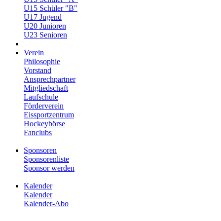
U15 Schüler "B"
U17 Jugend
U20 Junioren
U23 Senioren
Verein
Philosophie
Vorstand
Ansprechpartner
Mitgliedschaft
Laufschule
Förderverein
Eissportzentrum
Hockeybörse
Fanclubs
Sponsoren
Sponsorenliste
Sponsor werden
Kalender
Kalender
Kalender-Abo