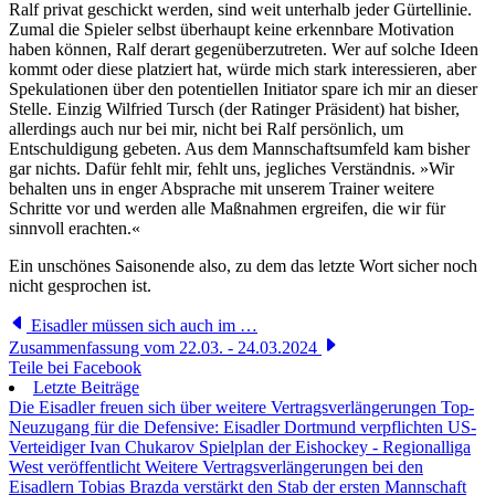
Ralf privat geschickt werden, sind weit unterhalb jeder Gürtellinie.
Zumal die Spieler selbst überhaupt keine erkennbare Motivation
haben können, Ralf derart gegenüberzutreten. Wer auf solche Ideen
kommt oder diese platziert hat, würde mich stark interessieren, aber
Spekulationen über den potentiellen Initiator spare ich mir an dieser
Stelle. Einzig Wilfried Tursch (der Ratinger Präsident) hat bisher,
allerdings auch nur bei mir, nicht bei Ralf persönlich, um
Entschuldigung gebeten. Aus dem Mannschaftsumfeld kam bisher
gar nichts. Dafür fehlt mir, fehlt uns, jegliches Verständnis. »Wir
behalten uns in enger Absprache mit unserem Trainer weitere
Schritte vor und werden alle Maßnahmen ergreifen, die wir für
sinnvoll erachten.«
Ein unschönes Saisonende also, zu dem das letzte Wort sicher noch
nicht gesprochen ist.
Eisadler müssen sich auch im …
Zusammenfassung vom 22.03. - 24.03.2024
Teile bei Facebook
Letzte Beiträge
Die Eisadler freuen sich über weitere Vertragsverlängerungen
Top-
Neuzugang für die Defensive: Eisadler Dortmund verpflichten US-
Verteidiger Ivan Chukarov
Spielplan der Eishockey - Regionalliga
West veröffentlicht
Weitere Vertragsverlängerungen bei den
Eisadlern
Tobias Brazda verstärkt den Stab der ersten Mannschaft