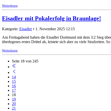
Weiterlesen
Eisadler mit Pokalerfolg in Braunlage!
Kategorie:
Eisadler
• 1. November 2025 12:15
Am Freitagabend haben die Eisadler Dortmund mit dem 3:2 Sieg über 
überlegenes erstes Drittel ab, leistete sich aber zu viele Strafzeiten
Weiterlesen
Seite 18 von 245
14
15
16
17
18
19
20
21