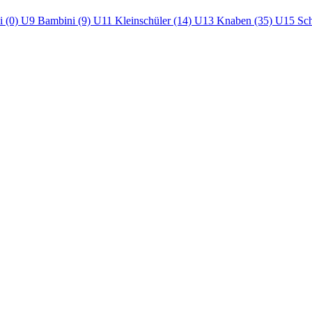
i (0)
U9 Bambini (9)
U11 Kleinschüler (14)
U13 Knaben (35)
U15 Sch