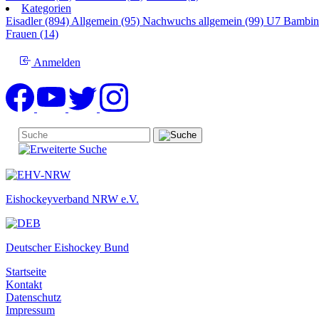
Kategorien
Eisadler (894)
Allgemein (95)
Nachwuchs allgemein (99)
U7 Bambin
Frauen (14)
Anmelden
Eishockeyverband NRW e.V.
Deutscher Eishockey Bund
Startseite
Kontakt
Datenschutz
Impressum