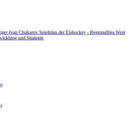
diger Ivan Chukarov
Spielplan der Eishockey - Regionalliga West
twicklung und Strategie
8)
3)