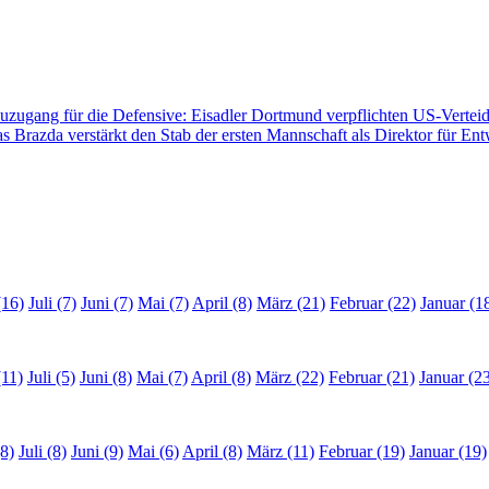
zugang für die Defensive: Eisadler Dortmund verpflichten US-Vertei
s Brazda verstärkt den Stab der ersten Mannschaft als Direktor für En
(16)
Juli (7)
Juni (7)
Mai (7)
April (8)
März (21)
Februar (22)
Januar (1
(11)
Juli (5)
Juni (8)
Mai (7)
April (8)
März (22)
Februar (21)
Januar (2
8)
Juli (8)
Juni (9)
Mai (6)
April (8)
März (11)
Februar (19)
Januar (19)