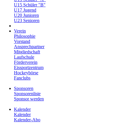
U15 Schüler "B"
U17 Jugend
U20 Junioren
U23 Senioren
Verein
Philosophie
Vorstand
Ansprechpartner
Mitgliedschaft
Laufschule
Förderverein
Eissportzentrum
Hockeybörse
Fanclubs
Sponsoren
Sponsorenliste
Sponsor werden
Kalender
Kalender
Kalender-Abo