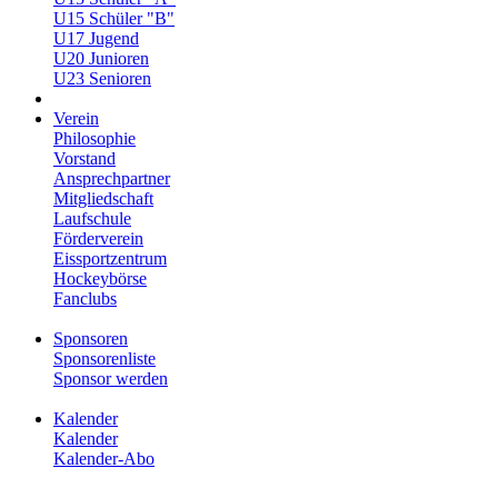
U15 Schüler "B"
U17 Jugend
U20 Junioren
U23 Senioren
Verein
Philosophie
Vorstand
Ansprechpartner
Mitgliedschaft
Laufschule
Förderverein
Eissportzentrum
Hockeybörse
Fanclubs
Sponsoren
Sponsorenliste
Sponsor werden
Kalender
Kalender
Kalender-Abo