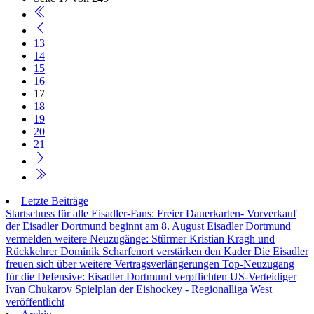
13
14
15
16
17
18
19
20
21
Letzte Beiträge
Startschuss für alle Eisadler-Fans: Freier Dauerkarten- Vorverkauf
der Eisadler Dortmund beginnt am 8. August
Eisadler Dortmund
vermelden weitere Neuzugänge: Stürmer Kristian Kragh und
Rückkehrer Dominik Scharfenort verstärken den Kader
Die Eisadler
freuen sich über weitere Vertragsverlängerungen
Top-Neuzugang
für die Defensive: Eisadler Dortmund verpflichten US-Verteidiger
Ivan Chukarov
Spielplan der Eishockey - Regionalliga West
veröffentlicht