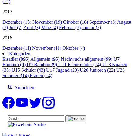
(14)
2017
Dezember (15)
November (19)
Oktober (18)
September (3)
August
(7)
Juli (7)
April (3)
März (4)
Februar (7)
Januar (7)
2016
Dezember (11)
November (11)
Oktober (4)
Kategorien
Eisadler (895)
Allgemein (95)
Nachwuchs allgemein (99)
U7
Bambini (0)
U9 Bambini (9)
U11 Kleinschüler (14)
U13 Knaben
(35)
U15 Schüler (43)
U17 Jugend (29)
U20 Junioren (22)
U23
Senioren (14)
Frauen (14)
Anmelden