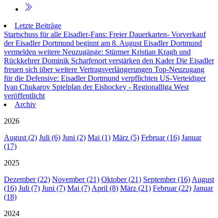
Letzte Beiträge
Startschuss für alle Eisadler-Fans: Freier Dauerkarten- Vorverkauf
der Eisadler Dortmund beginnt am 8. August
Eisadler Dortmund
vermelden weitere Neuzugänge: Stürmer Kristian Kragh und
Rückkehrer Dominik Scharfenort verstärken den Kader
Die Eisadler
freuen sich über weitere Vertragsverlängerungen
Top-Neuzugang
für die Defensive: Eisadler Dortmund verpflichten US-Verteidiger
Ivan Chukarov
Spielplan der Eishockey - Regionalliga West
veröffentlicht
Archiv
2026
August (2)
Juli (6)
Juni (2)
Mai (1)
März (5)
Februar (16)
Januar
(17)
2025
Dezember (22)
November (21)
Oktober (21)
September (16)
August
(16)
Juli (7)
Juni (7)
Mai (7)
April (8)
März (21)
Februar (22)
Januar
(18)
2024