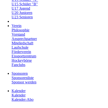
U15 Schüler "B"
U17 Jugend
U20 Junioren
U23 Senioren
Verein
Philosophie
Vorstand
Ansprechpartner
Mitgliedschaft
Laufschule
Förderverein
Eissportzentrum
Hockeybörse
Fanclubs
Sponsoren
Sponsorenliste
Sponsor werden
Kalender
Kalender
Kalender-Abo