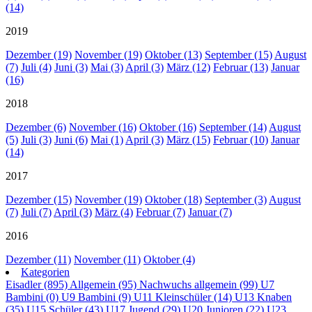
(14)
2019
Dezember (19)
November (19)
Oktober (13)
September (15)
August
(7)
Juli (4)
Juni (3)
Mai (3)
April (3)
März (12)
Februar (13)
Januar
(16)
2018
Dezember (6)
November (16)
Oktober (16)
September (14)
August
(5)
Juli (3)
Juni (6)
Mai (1)
April (3)
März (15)
Februar (10)
Januar
(14)
2017
Dezember (15)
November (19)
Oktober (18)
September (3)
August
(7)
Juli (7)
April (3)
März (4)
Februar (7)
Januar (7)
2016
Dezember (11)
November (11)
Oktober (4)
Kategorien
Eisadler (895)
Allgemein (95)
Nachwuchs allgemein (99)
U7
Bambini (0)
U9 Bambini (9)
U11 Kleinschüler (14)
U13 Knaben
(35)
U15 Schüler (43)
U17 Jugend (29)
U20 Junioren (22)
U23