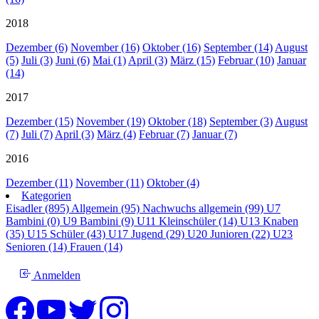
2018
Dezember (6)
November (16)
Oktober (16)
September (14)
August
(5)
Juli (3)
Juni (6)
Mai (1)
April (3)
März (15)
Februar (10)
Januar
(14)
2017
Dezember (15)
November (19)
Oktober (18)
September (3)
August
(7)
Juli (7)
April (3)
März (4)
Februar (7)
Januar (7)
2016
Dezember (11)
November (11)
Oktober (4)
Kategorien
Eisadler (895)
Allgemein (95)
Nachwuchs allgemein (99)
U7
Bambini (0)
U9 Bambini (9)
U11 Kleinschüler (14)
U13 Knaben
(35)
U15 Schüler (43)
U17 Jugend (29)
U20 Junioren (22)
U23
Senioren (14)
Frauen (14)
Anmelden