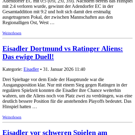
Adendorfer EC mit 0:5 (0:0, 2:0, 3:0). Nachdem bereits das Hinspiel
mit 2:4 verloren wurde, gewinnt der Adendorfer EC in der
Gesamtaddition mit 9:2 und holt sich damit den erstmalig
ausgetragenen Pokal, der zwischen Mannschaften aus den
Regionalligen Ost, West …
Weiterlesen
Eisadler Dortmund vs Ratinger Aliens:
Das ewige Duell!
Kategorie:
Eisadler
• 31. Januar 2026 11:40
Drei Spieltage vor dem Ende der Hauptrunde war die
Ausgangsposition klar. Nur mit einem Sieg gegen Ratingen in der
regulären Spielzeit konnten die Eisadler ihre Chance weiterhin
wahren, um die Aliens noch von Platz zwei zu verdrängen, was eine
deutlich bessere Position für die anstehenden Playoffs bedeutet. Das
Hinspiel hatten …
Weiterlesen
Eisadler vor schweren Spielen am