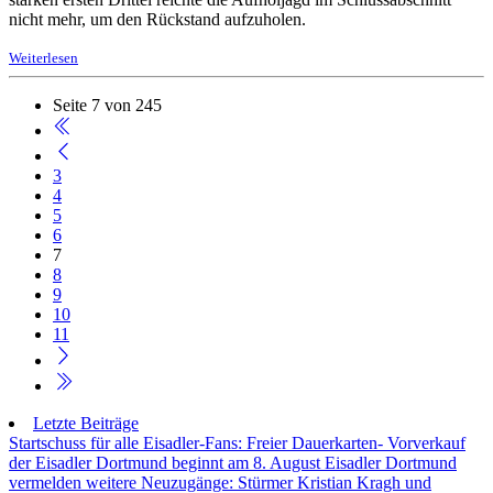
nicht mehr, um den Rückstand aufzuholen.
Weiterlesen
Seite 7 von 245
3
4
5
6
7
8
9
10
11
Letzte Beiträge
Startschuss für alle Eisadler-Fans: Freier Dauerkarten- Vorverkauf
der Eisadler Dortmund beginnt am 8. August
Eisadler Dortmund
vermelden weitere Neuzugänge: Stürmer Kristian Kragh und