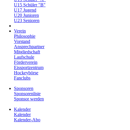
U15 Schüler "B"
U17 Jugend
U20 Junioren
U23 Senioren
Verein
Philosophie
Vorstand
Ansprechpartner
Mitgliedschaft
Laufschule
Förderverein
Eissportzentrum
Hockeybörse
Fanclubs
Sponsoren
Sponsorenliste
Sponsor werden
Kalender
Kalender
Kalender-Abo