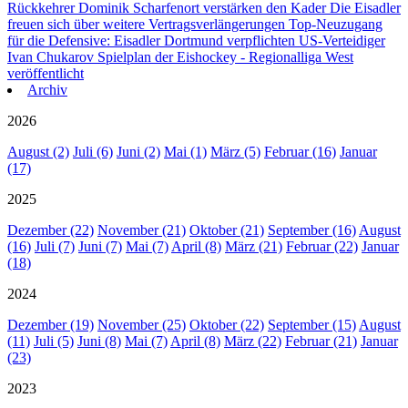
Rückkehrer Dominik Scharfenort verstärken den Kader
Die Eisadler
freuen sich über weitere Vertragsverlängerungen
Top-Neuzugang
für die Defensive: Eisadler Dortmund verpflichten US-Verteidiger
Ivan Chukarov
Spielplan der Eishockey - Regionalliga West
veröffentlicht
Archiv
2026
August (2)
Juli (6)
Juni (2)
Mai (1)
März (5)
Februar (16)
Januar
(17)
2025
Dezember (22)
November (21)
Oktober (21)
September (16)
August
(16)
Juli (7)
Juni (7)
Mai (7)
April (8)
März (21)
Februar (22)
Januar
(18)
2024
Dezember (19)
November (25)
Oktober (22)
September (15)
August
(11)
Juli (5)
Juni (8)
Mai (7)
April (8)
März (22)
Februar (21)
Januar
(23)
2023