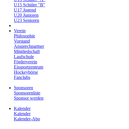
U15 Schüler "B"
U17 Jugend
U20 Junioren
U23 Senioren
Verein
Philosophie
Vorstand
Ansprechpartner
Mitgliedschaft
Laufschule
Förderverein
Eissportzentrum
Hockeybörse
Fanclubs
Sponsoren
Sponsorenliste
Sponsor werden
Kalender
Kalender
Kalender-Abo