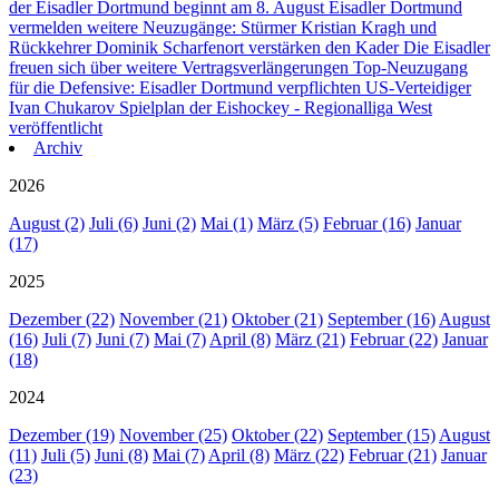
der Eisadler Dortmund beginnt am 8. August
Eisadler Dortmund
vermelden weitere Neuzugänge: Stürmer Kristian Kragh und
Rückkehrer Dominik Scharfenort verstärken den Kader
Die Eisadler
freuen sich über weitere Vertragsverlängerungen
Top-Neuzugang
für die Defensive: Eisadler Dortmund verpflichten US-Verteidiger
Ivan Chukarov
Spielplan der Eishockey - Regionalliga West
veröffentlicht
Archiv
2026
August (2)
Juli (6)
Juni (2)
Mai (1)
März (5)
Februar (16)
Januar
(17)
2025
Dezember (22)
November (21)
Oktober (21)
September (16)
August
(16)
Juli (7)
Juni (7)
Mai (7)
April (8)
März (21)
Februar (22)
Januar
(18)
2024
Dezember (19)
November (25)
Oktober (22)
September (15)
August
(11)
Juli (5)
Juni (8)
Mai (7)
April (8)
März (22)
Februar (21)
Januar
(23)