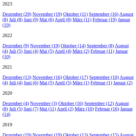
2023
Dezember (29)
November (19)
Oktober (11)
September (16)
August
(8)
Juli (8)
Juni (9)
Mai (6)
April (8)
März (11)
Februar (19)
Januar
(19)
2022
Dezember (9)
November (19)
Oktober (14)
September (8)
August
(4)
Juli (5)
Juni (4)
Mai (5)
April (4)
März (2)
Februar (11)
Januar
(10)
2021
Dezember (13)
November (16)
Oktober (17)
September (10)
August
(4)
Juli (4)
Juni (6)
Mai (5)
April (5)
März (1)
Februar (1)
Januar (2)
2020
Dezember (4)
November (3)
Oktober (16)
September (12)
August
(8)
Juli (5)
Juni (7)
Mai (11)
April (2)
März (10)
Februar (16)
Januar
(14)
2019
Dezember (19)
November (19)
Oktober (13)
September (15)
August