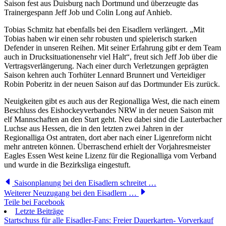
Saison fest aus Duisburg nach Dortmund und überzeugte das
Trainergespann Jeff Job und Colin Long auf Anhieb.
Tobias Schmitz hat ebenfalls bei den Eisadlern verlängert. „Mit
Tobias haben wir einen sehr robusten und spielerisch starken
Defender in unseren Reihen. Mit seiner Erfahrung gibt er dem Team
auch in Drucksituationensehr viel Halt“, freut sich Jeff Job über die
Vertragsverlängerung. Nach einer durch Verletzungen geprägten
Saison kehren auch Torhüter Lennard Brunnert und Verteidiger
Robin Poberitz in der neuen Saison auf das Dortmunder Eis zurück.
Neuigkeiten gibt es auch aus der Regionalliga West, die nach einem
Beschluss des Eishockeyverbandes NRW in der neuen Saison mit
elf Mannschaften an den Start geht. Neu dabei sind die Lauterbacher
Luchse aus Hessen, die in den letzten zwei Jahren in der
Regionalliga Ost antraten, dort aber nach einer Ligenreform nicht
mehr antreten können. Überraschend erhielt der Vorjahresmeister
Eagles Essen West keine Lizenz für die Regionalliga vom Verband
und wurde in die Bezirksliga eingestuft.
Saisonplanung bei den Eisadlern schreitet …
Weiterer Neuzugang bei den Eisadlern …
Teile bei Facebook
Letzte Beiträge
Startschuss für alle Eisadler-Fans: Freier Dauerkarten- Vorverkauf