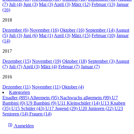
(7)
Juli (4)
Juni (3)
Mai (3)
April (3)
März (12)
Februar (13)
Januar
(16)
2018
Dezember (6)
November (16)
Oktober (16)
September (14)
August
(5)
Juli (3)
Juni (6)
Mai (1)
April (3)
März (15)
Februar (10)
Januar
(14)
2017
Dezember (15)
November (19)
Oktober (18)
September (3)
August
(7)
Juli (7)
April (3)
März (4)
Februar (7)
Januar (7)
2016
Dezember (11)
November (11)
Oktober (4)
Kategorien
Eisadler (895)
Allgemein (95)
Nachwuchs allgemein (99)
U7
Bambini (0)
U9 Bambini (9)
U11 Kleinschüler (14)
U13 Knaben
(35)
U15 Schüler (43)
U17 Jugend (29)
U20 Junioren (22)
U23
Senioren (14)
Frauen (14)
Anmelden