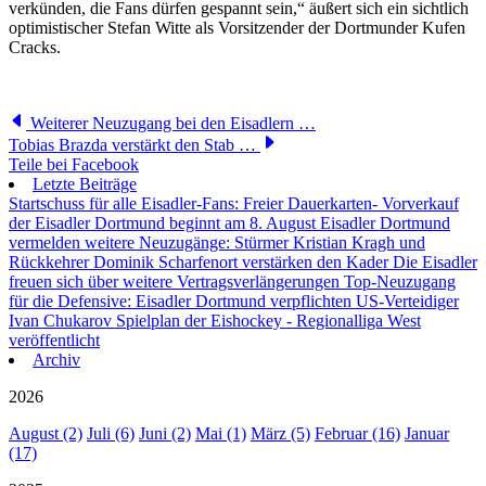
verkünden, die Fans dürfen gespannt sein,“ äußert sich ein sichtlich
optimistischer Stefan Witte als Vorsitzender der Dortmunder Kufen
Cracks.
Weiterer Neuzugang bei den Eisadlern …
Tobias Brazda verstärkt den Stab …
Teile bei Facebook
Letzte Beiträge
Startschuss für alle Eisadler-Fans: Freier Dauerkarten- Vorverkauf
der Eisadler Dortmund beginnt am 8. August
Eisadler Dortmund
vermelden weitere Neuzugänge: Stürmer Kristian Kragh und
Rückkehrer Dominik Scharfenort verstärken den Kader
Die Eisadler
freuen sich über weitere Vertragsverlängerungen
Top-Neuzugang
für die Defensive: Eisadler Dortmund verpflichten US-Verteidiger
Ivan Chukarov
Spielplan der Eishockey - Regionalliga West
veröffentlicht
Archiv
2026
August (2)
Juli (6)
Juni (2)
Mai (1)
März (5)
Februar (16)
Januar
(17)