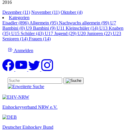
2016
Dezember (11)
November (11)
Oktober (4)
Kategorien
Eisadler (896)
Allgemein (95)
Nachwuchs allgemein (99)
U7
Bambini (0)
U9 Bambini (9)
U11 Kleinschüler (14)
U13 Knaben
(35)
U15 Schüler (43)
U17 Jugend (29)
U20 Junioren (22)
U23
Senioren (14)
Frauen (14)
Anmelden
Eishockeyverband NRW e.V.
Deutscher Eishockey Bund