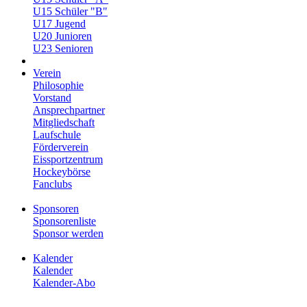
U15 Schüler "B"
U17 Jugend
U20 Junioren
U23 Senioren
Verein
Philosophie
Vorstand
Ansprechpartner
Mitgliedschaft
Laufschule
Förderverein
Eissportzentrum
Hockeybörse
Fanclubs
Sponsoren
Sponsorenliste
Sponsor werden
Kalender
Kalender
Kalender-Abo