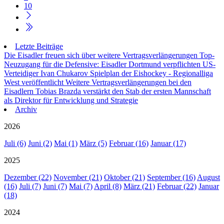
10
Letzte Beiträge
Die Eisadler freuen sich über weitere Vertragsverlängerungen
Top-
Neuzugang für die Defensive: Eisadler Dortmund verpflichten US-
Verteidiger Ivan Chukarov
Spielplan der Eishockey - Regionalliga
West veröffentlicht
Weitere Vertragsverlängerungen bei den
Eisadlern
Tobias Brazda verstärkt den Stab der ersten Mannschaft
als Direktor für Entwicklung und Strategie
Archiv
2026
Juli (6)
Juni (2)
Mai (1)
März (5)
Februar (16)
Januar (17)
2025
Dezember (22)
November (21)
Oktober (21)
September (16)
August
(16)
Juli (7)
Juni (7)
Mai (7)
April (8)
März (21)
Februar (22)
Januar
(18)
2024