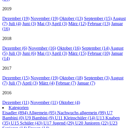
2019
Dezember (19)
November (19)
Oktober (13)
September (15)
August
(7)
Juli (4)
Juni (3)
Mai (3)
April (3)
März (12)
Februar (13)
Januar
(16)
2018
Dezember (6)
November (16)
Oktober (16)
September (14)
August
(5)
Juli (3)
Juni (6)
Mai (1)
April (3)
März (15)
Februar (10)
Januar
(14)
2017
Dezember (15)
November (19)
Oktober (18)
September (3)
August
(7)
Juli (7)
April (3)
März (4)
Februar (7)
Januar (7)
2016
Dezember (11)
November (11)
Oktober (4)
Kategorien
Eisadler (894)
Allgemein (95)
Nachwuchs allgemein (99)
U7
Bambini (0)
U9 Bambini (9)
U11 Kleinschüler (14)
U13 Knaben
(35)
U15 Schüler (43)
U17 Jugend (29)
U20 Junioren (22)
U23