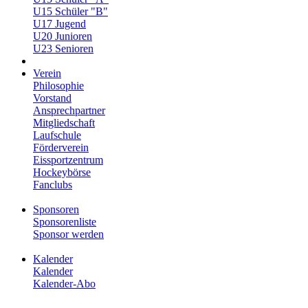
U15 Schüler "B"
U17 Jugend
U20 Junioren
U23 Senioren
Verein
Philosophie
Vorstand
Ansprechpartner
Mitgliedschaft
Laufschule
Förderverein
Eissportzentrum
Hockeybörse
Fanclubs
Sponsoren
Sponsorenliste
Sponsor werden
Kalender
Kalender
Kalender-Abo