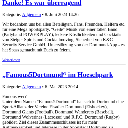
Danke! Es war überragend
Kategorie:
Allgemein
• 8. Juni 2023 14:26
Wir bedanken uns bei allen Beteiligten, Fans, Freunden, Helfern etc.
für eine Mega Sportsparty. "Geile" Musik von einer tollen Band
(Partyband POWERPLAY), leckere Köstlichkeiten und Cocktails
von Steiger Spirits und Cocktailmoving, Sicherheit von K&C
Security Service GmbH, Unterstützung von der Dortmund-App - es
hat Spass gemacht mit Euch zu feiern.
Weiterlesen
„Famous5Dortmund“ im Hoeschpark
Kategorie:
Allgemein
• 6. Mai 2023 20:14
Famous wer?
Unter dem Namen "Famous5Dortmund" hat sich in Dortmund eine
Sport-Allianz der Vereine Eisadler Dortmund (Eishockey),
Dortmund Giants (Football), Dortmund Wanderers (Baseball),
Dortmund Wolverines (Lacrosse) und R.F.C. Dortmund (Rugby)
gebildet. Ziel dieses Zusammenschlusses ist für mehr
Aufmerksamkeit und Interesse in der Sportstadt Dortmund zu