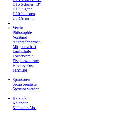
U15 Schüler "B"
U17 Jugend
U20 Junioren
U23 Senioren
Verein
Philosophie
Vorstand
Ansprechpartner
Mitgliedschaft
Laufschule
Förderverein
Eissportzentrum
Hockeybörse
Fanclubs
Sponsoren
Sponsorenliste
Sponsor werden
Kalender
Kalender
Kalender-Abo