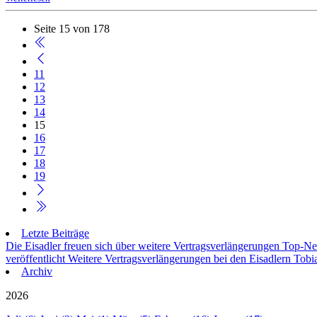
Seite 15 von 178
11
12
13
14
15
16
17
18
19
Letzte Beiträge
Die Eisadler freuen sich über weitere Vertragsverlängerungen
Top-Neu
veröffentlicht
Weitere Vertragsverlängerungen bei den Eisadlern
Tobia
Archiv
2026