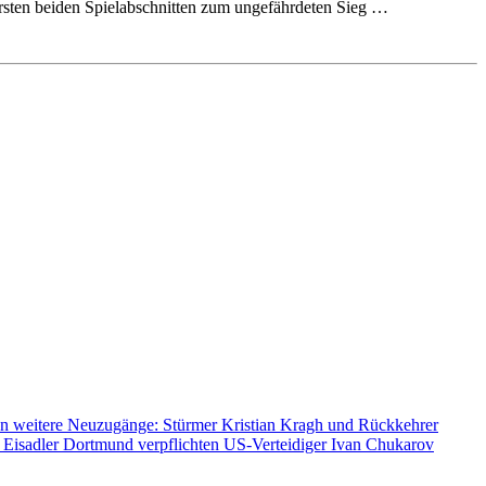
rsten beiden Spielabschnitten zum ungefährdeten Sieg …
n weitere Neuzugänge: Stürmer Kristian Kragh und Rückkehrer
 Eisadler Dortmund verpflichten US-Verteidiger Ivan Chukarov