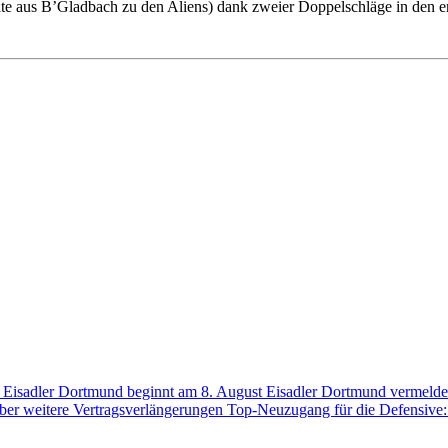
te aus B’Gladbach zu den Aliens) dank zweier Doppelschläge in den e
der Eisadler Dortmund beginnt am 8. August
Eisadler Dortmund vermelde
über weitere Vertragsverlängerungen
Top-Neuzugang für die Defensive: