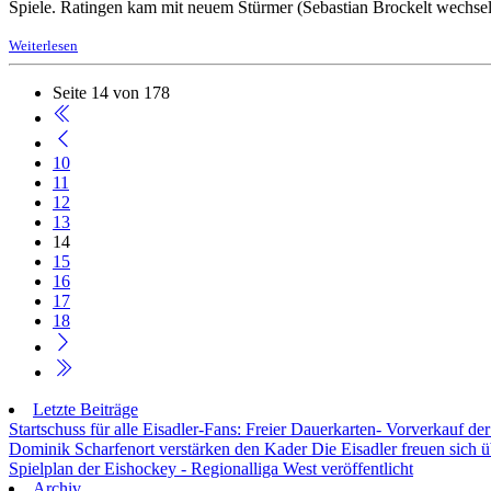
Spiele. Ratingen kam mit neuem Stürmer (Sebastian Brockelt wechsel
Weiterlesen
Seite 14 von 178
10
11
12
13
14
15
16
17
18
Letzte Beiträge
Startschuss für alle Eisadler-Fans: Freier Dauerkarten- Vorverkauf 
Dominik Scharfenort verstärken den Kader
Die Eisadler freuen sich 
Spielplan der Eishockey - Regionalliga West veröffentlicht
Archiv