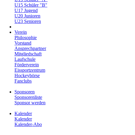
U15 Schüler "B"
U17 Jugend
U20 Junioren
U23 Senioren
Verein
Philosophie
Vorstand
Ansprechpartner
Mitgliedschaft
Laufschule
Förderverein
Eissportzentrum
Hockeybörse
Fanclubs
Sponsoren
Sponsorenliste
Sponsor werden
Kalender
Kalender
Kalender-Abo