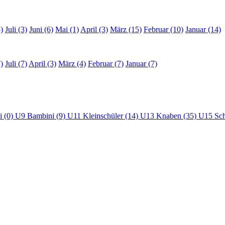
)
Juli (3)
Juni (6)
Mai (1)
April (3)
März (15)
Februar (10)
Januar (14)
)
Juli (7)
April (3)
März (4)
Februar (7)
Januar (7)
i (0)
U9 Bambini (9)
U11 Kleinschüler (14)
U13 Knaben (35)
U15 Sch