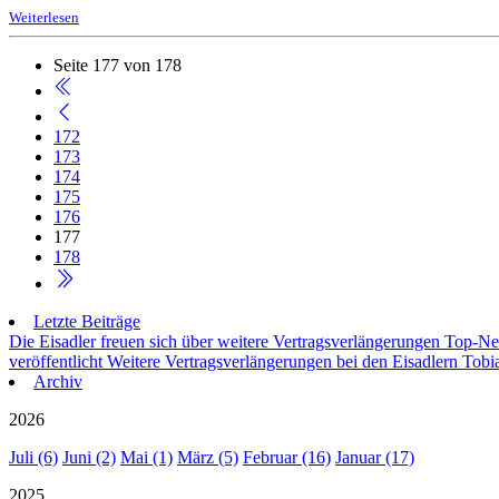
Weiterlesen
Seite 177 von 178
172
173
174
175
176
177
178
Letzte Beiträge
Die Eisadler freuen sich über weitere Vertragsverlängerungen
Top-Neu
veröffentlicht
Weitere Vertragsverlängerungen bei den Eisadlern
Tobia
Archiv
2026
Juli (6)
Juni (2)
Mai (1)
März (5)
Februar (16)
Januar (17)
2025