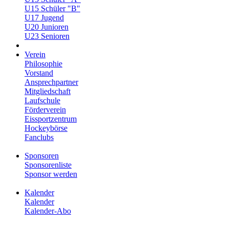
U15 Schüler "B"
U17 Jugend
U20 Junioren
U23 Senioren
Verein
Philosophie
Vorstand
Ansprechpartner
Mitgliedschaft
Laufschule
Förderverein
Eissportzentrum
Hockeybörse
Fanclubs
Sponsoren
Sponsorenliste
Sponsor werden
Kalender
Kalender
Kalender-Abo