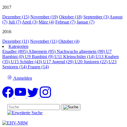
2017
Dezember (15)
November (19)
Oktober (18)
September (3)
August
(7)
Juli (7)
April (3)
März (4)
Februar (7)
Januar (7)
2016
Dezember (11)
November (11)
Oktober (4)
Kategorien
Eisadler (895)
Allgemein (95)
Nachwuchs allgemein (99)
U7
Bambini (0)
U9 Bambini (9)
U11 Kleinschüler (14)
U13 Knaben
(35)
U15 Schüler (43)
U17 Jugend (29)
U20 Junioren (22)
U23
Senioren (14)
Frauen (14)
Anmelden