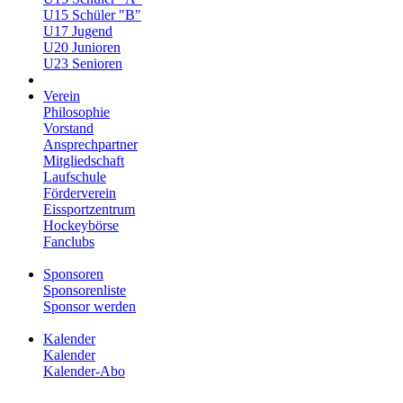
U15 Schüler "B"
U17 Jugend
U20 Junioren
U23 Senioren
Verein
Philosophie
Vorstand
Ansprechpartner
Mitgliedschaft
Laufschule
Förderverein
Eissportzentrum
Hockeybörse
Fanclubs
Sponsoren
Sponsorenliste
Sponsor werden
Kalender
Kalender
Kalender-Abo