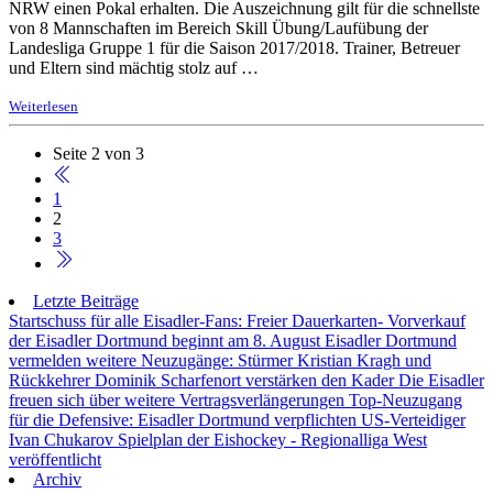
NRW einen Pokal erhalten. Die Auszeichnung gilt für die schnellste
von 8 Mannschaften im Bereich Skill Übung/Laufübung der
Landesliga Gruppe 1 für die Saison 2017/2018. Trainer, Betreuer
und Eltern sind mächtig stolz auf …
Weiterlesen
Seite 2 von 3
1
2
3
Letzte Beiträge
Startschuss für alle Eisadler-Fans: Freier Dauerkarten- Vorverkauf
der Eisadler Dortmund beginnt am 8. August
Eisadler Dortmund
vermelden weitere Neuzugänge: Stürmer Kristian Kragh und
Rückkehrer Dominik Scharfenort verstärken den Kader
Die Eisadler
freuen sich über weitere Vertragsverlängerungen
Top-Neuzugang
für die Defensive: Eisadler Dortmund verpflichten US-Verteidiger
Ivan Chukarov
Spielplan der Eishockey - Regionalliga West
veröffentlicht
Archiv