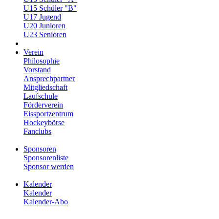
U15 Schüler "B"
U17 Jugend
U20 Junioren
U23 Senioren
Verein
Philosophie
Vorstand
Ansprechpartner
Mitgliedschaft
Laufschule
Förderverein
Eissportzentrum
Hockeybörse
Fanclubs
Sponsoren
Sponsorenliste
Sponsor werden
Kalender
Kalender
Kalender-Abo