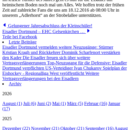
heimischem Boden noch mal um Alles. Wir hoffen trotz der frühen
Zeit auf zahlreiche Fans die uns am 18.12.2016 ab 08:00 Uhr in
unserem „Adlerhorst“ an der Strobelallee unterstützen.
Gelungener Jahresabschluss der Kleinschüler!
Eisadler Dortmund – EHC Gelsenkirchen …
Teile bei Facebook
Letzte Beiträge
Eisadler Dortmund vermelden weitere Neuzugänge: Stürmer
Kristian Kragh und Rückkehrer Dominik Scharfenort verstärken
den Kader
Die Eisadler freuen sich über weitere
Vertragsverlängerungen
Top-Neuzugang für die Defensive: Eisadler
Dortmund verpflichten US-Verteidiger Ivan Chukarov
Spielplan der
Eishockey - Regionalliga West veröffentlicht
Weitere
Vertragsverlängerungen bei den Eisadlern
Archiv
2026
August (1)
Juli (6)
Juni (2)
Mai (1)
März (5)
Februar (16)
Januar
(17)
2025
Dezember (22)
November (21)
Oktober (21)
September (16)
August