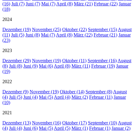
(16)
Juli (7)
Juni (7)
Mai (7)
April (8)
März (21)
Februar (22)
Januar
(18)
2024
Dezember (19)
November (25)
Oktober (22)
September (15)
August
(11)
Juli (5)
Juni (8)
Mai (7)
April (8)
März (22)
Februar (21)
Januar
(23)
2023
Dezember (29)
November (19)
Oktober (11)
September (16)
August
(8)
Juli (8)
Juni (9)
Mai (6)
April (8)
März (11)
Februar (19)
Januar
(19)
2022
Dezember (9)
November (19)
Oktober (14)
September (8)
August
(4)
Juli (5)
Juni (4)
Mai (5)
April (4)
März (2)
Februar (11)
Januar
(10)
2021
Dezember (13)
November (16)
Oktober (17)
September (10)
August
(4)
Juli (4)
Juni (6)
Mai (5)
April (5)
März (1)
Februar (1)
Januar (2)