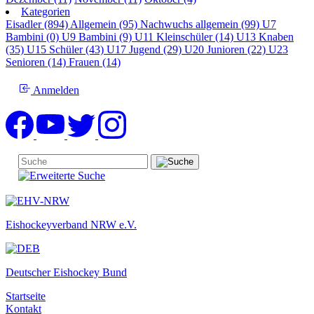
Kategorien
Eisadler (894)
Allgemein (95)
Nachwuchs allgemein (99)
U7
Bambini (0)
U9 Bambini (9)
U11 Kleinschüler (14)
U13 Knaben
(35)
U15 Schüler (43)
U17 Jugend (29)
U20 Junioren (22)
U23
Senioren (14)
Frauen (14)
Anmelden
Eishockeyverband NRW e.V.
Deutscher Eishockey Bund
Startseite
Kontakt