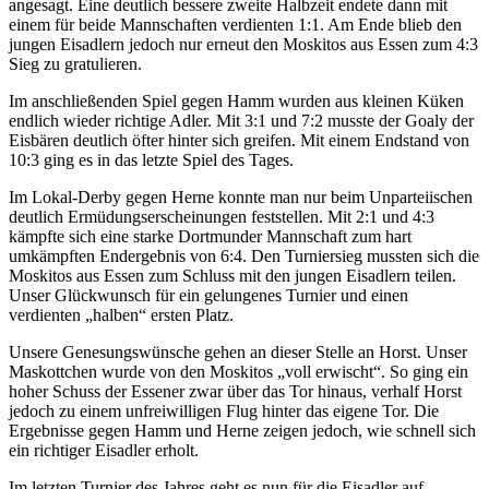
angesagt. Eine deutlich bessere zweite Halbzeit endete dann mit
einem für beide Mannschaften verdienten 1:1. Am Ende blieb den
jungen Eisadlern jedoch nur erneut den Moskitos aus Essen zum 4:3
Sieg zu gratulieren.
Im anschließenden Spiel gegen Hamm wurden aus kleinen Küken
endlich wieder richtige Adler. Mit 3:1 und 7:2 musste der Goaly der
Eisbären deutlich öfter hinter sich greifen. Mit einem Endstand von
10:3 ging es in das letzte Spiel des Tages.
Im Lokal-Derby gegen Herne konnte man nur beim Unparteiischen
deutlich Ermüdungserscheinungen feststellen. Mit 2:1 und 4:3
kämpfte sich eine starke Dortmunder Mannschaft zum hart
umkämpften Endergebnis von 6:4. Den Turniersieg mussten sich die
Moskitos aus Essen zum Schluss mit den jungen Eisadlern teilen.
Unser Glückwunsch für ein gelungenes Turnier und einen
verdienten „halben“ ersten Platz.
Unsere Genesungswünsche gehen an dieser Stelle an Horst. Unser
Maskottchen wurde von den Moskitos „voll erwischt“. So ging ein
hoher Schuss der Essener zwar über das Tor hinaus, verhalf Horst
jedoch zu einem unfreiwilligen Flug hinter das eigene Tor. Die
Ergebnisse gegen Hamm und Herne zeigen jedoch, wie schnell sich
ein richtiger Eisadler erholt.
Im letzten Turnier des Jahres geht es nun für die Eisadler auf