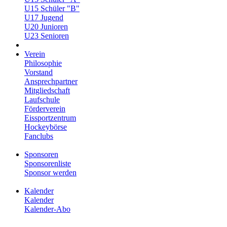
U15 Schüler "B"
U17 Jugend
U20 Junioren
U23 Senioren
Verein
Philosophie
Vorstand
Ansprechpartner
Mitgliedschaft
Laufschule
Förderverein
Eissportzentrum
Hockeybörse
Fanclubs
Sponsoren
Sponsorenliste
Sponsor werden
Kalender
Kalender
Kalender-Abo