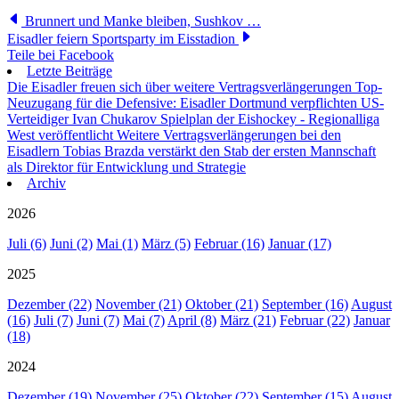
Brunnert und Manke bleiben, Sushkov …
Eisadler feiern Sportsparty im Eisstadion
Teile bei Facebook
Letzte Beiträge
Die Eisadler freuen sich über weitere Vertragsverlängerungen
Top-
Neuzugang für die Defensive: Eisadler Dortmund verpflichten US-
Verteidiger Ivan Chukarov
Spielplan der Eishockey - Regionalliga
West veröffentlicht
Weitere Vertragsverlängerungen bei den
Eisadlern
Tobias Brazda verstärkt den Stab der ersten Mannschaft
als Direktor für Entwicklung und Strategie
Archiv
2026
Juli (6)
Juni (2)
Mai (1)
März (5)
Februar (16)
Januar (17)
2025
Dezember (22)
November (21)
Oktober (21)
September (16)
August
(16)
Juli (7)
Juni (7)
Mai (7)
April (8)
März (21)
Februar (22)
Januar
(18)
2024
Dezember (19)
November (25)
Oktober (22)
September (15)
August