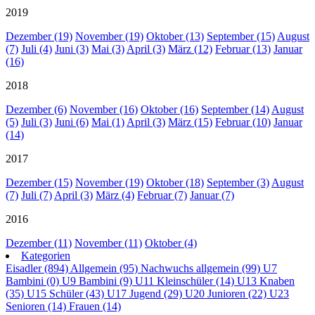
2019
Dezember (19)
November (19)
Oktober (13)
September (15)
August
(7)
Juli (4)
Juni (3)
Mai (3)
April (3)
März (12)
Februar (13)
Januar
(16)
2018
Dezember (6)
November (16)
Oktober (16)
September (14)
August
(5)
Juli (3)
Juni (6)
Mai (1)
April (3)
März (15)
Februar (10)
Januar
(14)
2017
Dezember (15)
November (19)
Oktober (18)
September (3)
August
(7)
Juli (7)
April (3)
März (4)
Februar (7)
Januar (7)
2016
Dezember (11)
November (11)
Oktober (4)
Kategorien
Eisadler (894)
Allgemein (95)
Nachwuchs allgemein (99)
U7
Bambini (0)
U9 Bambini (9)
U11 Kleinschüler (14)
U13 Knaben
(35)
U15 Schüler (43)
U17 Jugend (29)
U20 Junioren (22)
U23
Senioren (14)
Frauen (14)