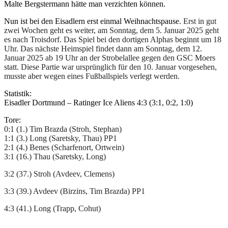
Malte Bergstermann hätte man verzichten können.
Nun ist bei den Eisadlern erst einmal Weihnachtspause
. Erst in gut
zwei Wochen geht es weiter, am Sonntag, dem 5. Januar 2025 geht
es nach Troisdorf. Das Spiel bei den dortigen Alphas beginnt um 18
Uhr. Das nächste Heimspiel findet dann am Sonntag, dem 12.
Januar 2025 ab 19 Uhr an der Strobelallee gegen den GSC Moers
statt. Diese Partie war ursprünglich für den 10. Januar vorgesehen,
musste aber wegen eines Fußballspiels verlegt werden.
Statistik:
Eisadler Dortmund – Ratinger Ice Aliens 4:3 (3:1, 0:2, 1:0)
Tore:
0:1 (1.) Tim Brazda (Stroh, Stephan)
1:1 (3.) Long (Saretsky, Thau) PP1
2:1 (4.) Benes (Scharfenort, Ortwein)
3:1 (16.) Thau (Saretsky, Long)
3:2 (37.) Stroh (Avdeev, Clemens)
3:3 (39.) Avdeev (Birzins, Tim Brazda) PP1
4:3 (41.) Long (Trapp, Cohut)