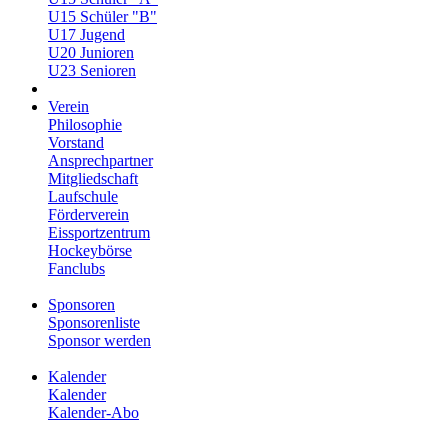
U15 Schüler "B"
U17 Jugend
U20 Junioren
U23 Senioren
Verein
Philosophie
Vorstand
Ansprechpartner
Mitgliedschaft
Laufschule
Förderverein
Eissportzentrum
Hockeybörse
Fanclubs
Sponsoren
Sponsorenliste
Sponsor werden
Kalender
Kalender
Kalender-Abo