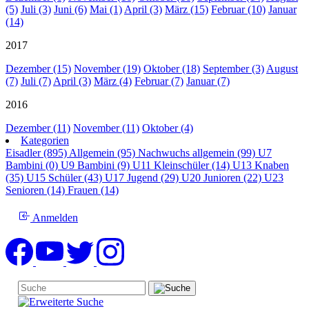
(5)
Juli (3)
Juni (6)
Mai (1)
April (3)
März (15)
Februar (10)
Januar
(14)
2017
Dezember (15)
November (19)
Oktober (18)
September (3)
August
(7)
Juli (7)
April (3)
März (4)
Februar (7)
Januar (7)
2016
Dezember (11)
November (11)
Oktober (4)
Kategorien
Eisadler (895)
Allgemein (95)
Nachwuchs allgemein (99)
U7
Bambini (0)
U9 Bambini (9)
U11 Kleinschüler (14)
U13 Knaben
(35)
U15 Schüler (43)
U17 Jugend (29)
U20 Junioren (22)
U23
Senioren (14)
Frauen (14)
Anmelden