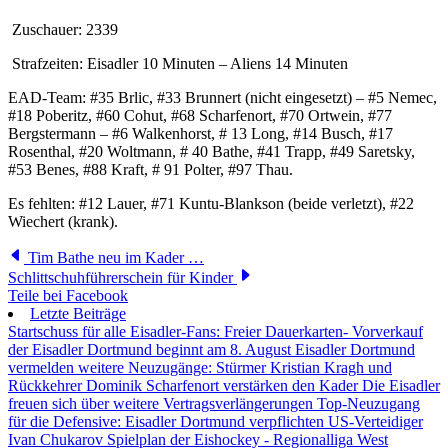
Zuschauer: 2339
Strafzeiten: Eisadler 10 Minuten – Aliens 14 Minuten
EAD-Team: #35 Brlic, #33 Brunnert (nicht eingesetzt) – #5 Nemec,
#18 Poberitz, #60 Cohut, #68 Scharfenort, #70 Ortwein, #77
Bergstermann – #6 Walkenhorst, # 13 Long, #14 Busch, #17
Rosenthal, #20 Woltmann, # 40 Bathe, #41 Trapp, #49 Saretsky,
#53 Benes, #88 Kraft, # 91 Polter, #97 Thau.
Es fehlten: #12 Lauer, #71 Kuntu-Blankson (beide verletzt), #22
Wiechert (krank).
Tim Bathe neu im Kader …
Schlittschuhführerschein für Kinder
Teile bei Facebook
Letzte Beiträge
Startschuss für alle Eisadler-Fans: Freier Dauerkarten- Vorverkauf
der Eisadler Dortmund beginnt am 8. August
Eisadler Dortmund
vermelden weitere Neuzugänge: Stürmer Kristian Kragh und
Rückkehrer Dominik Scharfenort verstärken den Kader
Die Eisadler
freuen sich über weitere Vertragsverlängerungen
Top-Neuzugang
für die Defensive: Eisadler Dortmund verpflichten US-Verteidiger
Ivan Chukarov
Spielplan der Eishockey - Regionalliga West