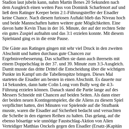
Stadion laut jubeln kann, nahm Martin Benes 20 Sekunden nach
dem Ausgleich einen weiten Pass von Dominik Scharfenort auf und
ließ dem Ratinger Keeper beim 2:1-Führungstreffer der Eisadler
keine Chance. Nach diesem furiosen Auftakt blieb das Niveau hoch
und beide Mannschaften hatten weitere gute Möglichkeiten. Eine
davon hatte Kevin Thau in der 16. Minute, der auf der rechten Seite
ein gutes Zuspiel aufnahm und das 3:1 erzielen konnte. Mit diesem
Spielstand ging es in die erste Pause.
Die Gäste aus Ratingen gingen mit sehr viel Druck in den zweiten
Abschnitt und hatten durchaus gute Chancen zur
Ergebnisverbesserung. Das schafften sie dann auch ihrerseits mit
einem Doppelschlag in der 37. und 39. Minute zum 3:3-Ausgleich.
Damit musste das dritte Drittel die Entscheidung über die wichtigen
Punkte im Kampf um die Tabellenspitze bringen. Dieses Mal
starteten die Eisadler am besten in einen Abschnitt. Es dauerte nur
14 Sekunden, dann hatte Colin Long vom Bully weg die 4:3-
Führung erzielen können. Danach stand die Partie lange auf des
Messers Schneide mit Chancen auf beiden Seiten. Als dann einer
der beiden neuen Kontingentspieler, die die Aliens zu diesem Spiel
verpflichtet hatten, drei Minuten vor Spielende auf die Strafbank
musste, waren die Eisadler auf Sicherheit bedacht und versuchten
die Scheibe in den eigenen Reihen zu halten. Das gelang, auf die
ebenso bösartige wie unnötige Faustschlag-Aktion von Alien
Verteidiger Matthias Onckels gegen den Eisadler (Ersatz-)Kapitän