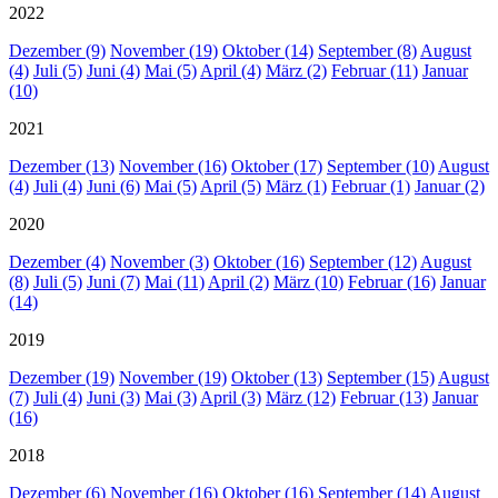
2022
Dezember (9)
November (19)
Oktober (14)
September (8)
August
(4)
Juli (5)
Juni (4)
Mai (5)
April (4)
März (2)
Februar (11)
Januar
(10)
2021
Dezember (13)
November (16)
Oktober (17)
September (10)
August
(4)
Juli (4)
Juni (6)
Mai (5)
April (5)
März (1)
Februar (1)
Januar (2)
2020
Dezember (4)
November (3)
Oktober (16)
September (12)
August
(8)
Juli (5)
Juni (7)
Mai (11)
April (2)
März (10)
Februar (16)
Januar
(14)
2019
Dezember (19)
November (19)
Oktober (13)
September (15)
August
(7)
Juli (4)
Juni (3)
Mai (3)
April (3)
März (12)
Februar (13)
Januar
(16)
2018
Dezember (6)
November (16)
Oktober (16)
September (14)
August