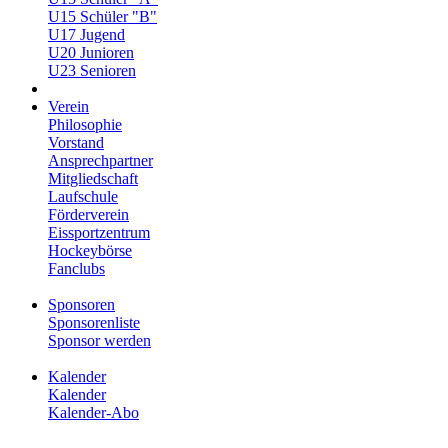
U15 Schüler "B"
U17 Jugend
U20 Junioren
U23 Senioren
Verein
Philosophie
Vorstand
Ansprechpartner
Mitgliedschaft
Laufschule
Förderverein
Eissportzentrum
Hockeybörse
Fanclubs
Sponsoren
Sponsorenliste
Sponsor werden
Kalender
Kalender
Kalender-Abo