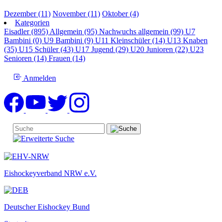
Dezember (11)
November (11)
Oktober (4)
Kategorien
Eisadler (895)
Allgemein (95)
Nachwuchs allgemein (99)
U7
Bambini (0)
U9 Bambini (9)
U11 Kleinschüler (14)
U13 Knaben
(35)
U15 Schüler (43)
U17 Jugend (29)
U20 Junioren (22)
U23
Senioren (14)
Frauen (14)
Anmelden
Eishockeyverband NRW e.V.
Deutscher Eishockey Bund