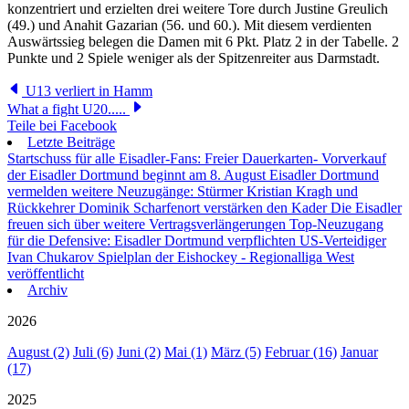
konzentriert und erzielten drei weitere Tore durch Justine Greulich
(49.) und Anahit Gazarian (56. und 60.). Mit diesem verdienten
Auswärtssieg belegen die Damen mit 6 Pkt. Platz 2 in der Tabelle. 2
Punkte und 2 Spiele weniger als der Spitzenreiter aus Darmstadt.
U13 verliert in Hamm
What a fight U20.....
Teile bei Facebook
Letzte Beiträge
Startschuss für alle Eisadler-Fans: Freier Dauerkarten- Vorverkauf
der Eisadler Dortmund beginnt am 8. August
Eisadler Dortmund
vermelden weitere Neuzugänge: Stürmer Kristian Kragh und
Rückkehrer Dominik Scharfenort verstärken den Kader
Die Eisadler
freuen sich über weitere Vertragsverlängerungen
Top-Neuzugang
für die Defensive: Eisadler Dortmund verpflichten US-Verteidiger
Ivan Chukarov
Spielplan der Eishockey - Regionalliga West
veröffentlicht
Archiv
2026
August (2)
Juli (6)
Juni (2)
Mai (1)
März (5)
Februar (16)
Januar
(17)
2025