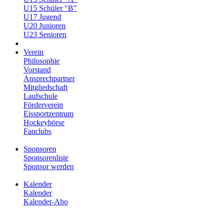
U15 Schüler "B"
U17 Jugend
U20 Junioren
U23 Senioren
Verein
Philosophie
Vorstand
Ansprechpartner
Mitgliedschaft
Laufschule
Förderverein
Eissportzentrum
Hockeybörse
Fanclubs
Sponsoren
Sponsorenliste
Sponsor werden
Kalender
Kalender
Kalender-Abo