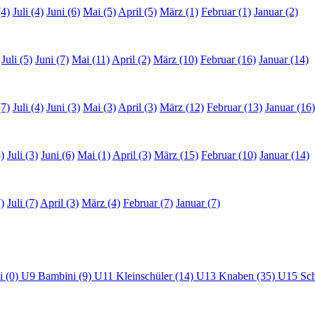
(4)
Juli (4)
Juni (6)
Mai (5)
April (5)
März (1)
Februar (1)
Januar (2)
Juli (5)
Juni (7)
Mai (11)
April (2)
März (10)
Februar (16)
Januar (14)
(7)
Juli (4)
Juni (3)
Mai (3)
April (3)
März (12)
Februar (13)
Januar (16)
)
Juli (3)
Juni (6)
Mai (1)
April (3)
März (15)
Februar (10)
Januar (14)
)
Juli (7)
April (3)
März (4)
Februar (7)
Januar (7)
i (0)
U9 Bambini (9)
U11 Kleinschüler (14)
U13 Knaben (35)
U15 Sch