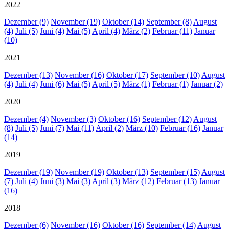
2022
Dezember (9)
November (19)
Oktober (14)
September (8)
August
(4)
Juli (5)
Juni (4)
Mai (5)
April (4)
März (2)
Februar (11)
Januar
(10)
2021
Dezember (13)
November (16)
Oktober (17)
September (10)
August
(4)
Juli (4)
Juni (6)
Mai (5)
April (5)
März (1)
Februar (1)
Januar (2)
2020
Dezember (4)
November (3)
Oktober (16)
September (12)
August
(8)
Juli (5)
Juni (7)
Mai (11)
April (2)
März (10)
Februar (16)
Januar
(14)
2019
Dezember (19)
November (19)
Oktober (13)
September (15)
August
(7)
Juli (4)
Juni (3)
Mai (3)
April (3)
März (12)
Februar (13)
Januar
(16)
2018
Dezember (6)
November (16)
Oktober (16)
September (14)
August