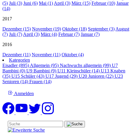
(5)
Juli (3)
Juni (6)
Mai (1)
April (3)
März (15)
Februar (10)
Januar
(14)
2017
Dezember (15)
November (19)
Oktober (18)
September (3)
August
(7)
Juli (7)
April (3)
März (4)
Februar (7)
Januar (7)
2016
Dezember (11)
November (11)
Oktober (4)
Kategorien
Eisadler (895)
Allgemein (95)
Nachwuchs allgemein (99)
U7
Bambini (0)
U9 Bambini (9)
U11 Kleinschüler (14)
U13 Knaben
(35)
U15 Schüler (43)
U17 Jugend (29)
U20 Junioren (22)
U23
Senioren (14)
Frauen (14)
Anmelden