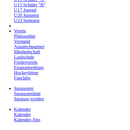
U15 Schüler "B"
U17 Jugend
U20 Junioren
U23 Senioren
Verein
Philosophie
Vorstand
Ansprechpartner
Mitgliedschaft
Laufschule
Förderverein
Eissportzentrum
Hockeybörse
Fanclubs
Sponsoren
Sponsorenliste
Sponsor werden
Kalender
Kalender
Kalender-Abo