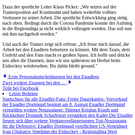
Dazu der sportliche Leiter Klaus Picker: „Wir setzen auf der
Trainerposition auf Kontinuität und haben weiterhin vollstes
Vertrauen zu seiner Arbeit. Die sportliche Entwicklung ging stetig
nach oben. Bedingt durch die Corona Pandemie konnte der Aufstieg
in die Regionalliga ja nicht wirklich vollzogen werden. Das soll nun
mit ihm nachgeholt werden.“
Und auch der Trainer zeigt sich erfreut: „Ich freue mich darauf, die
Arbeit bei den Eisadlern fortsetzen zu können. Mit dem Team, dem
Umfeld und den Fans macht es großen Spass. Ich hoffe und drücke
uns allen die Daumen, dass wir uns spätestens im Herbst beim
Eishockey wiedersehen. Bis dahin bleibt gesund."
Erste Personalentscheidungen bei den Eisadlern
Zwei weitere Zusagen bei den …
Teile bei Facebook
Letzte Beiträge
Startschuss für alle Eisadler-Fans: Freier Dauerkarten- Vorverkauf
der Eisadler Dortmund beginnt am 8. August
Eisadler Dortmund
vermelden weitere Neuzugänge: Stürmer Kristian Kragh und
Rückkehrer Dominik Scharfenort verstärken den Kader
Die Eisadler
freuen sich über weitere Vertragsverlängerungen
Top-Neuzugang
für die Defensive: Eisadler Dortmund verpflichten US-Verteidiger
Ivan Chukarov
Spielplan der Eishockey - Regionalliga West