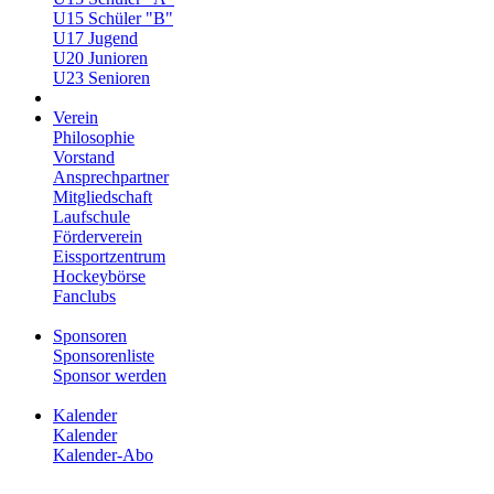
U15 Schüler "B"
U17 Jugend
U20 Junioren
U23 Senioren
Verein
Philosophie
Vorstand
Ansprechpartner
Mitgliedschaft
Laufschule
Förderverein
Eissportzentrum
Hockeybörse
Fanclubs
Sponsoren
Sponsorenliste
Sponsor werden
Kalender
Kalender
Kalender-Abo