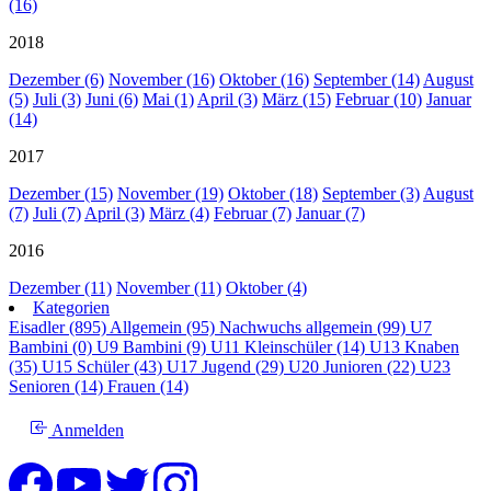
(16)
2018
Dezember (6)
November (16)
Oktober (16)
September (14)
August
(5)
Juli (3)
Juni (6)
Mai (1)
April (3)
März (15)
Februar (10)
Januar
(14)
2017
Dezember (15)
November (19)
Oktober (18)
September (3)
August
(7)
Juli (7)
April (3)
März (4)
Februar (7)
Januar (7)
2016
Dezember (11)
November (11)
Oktober (4)
Kategorien
Eisadler (895)
Allgemein (95)
Nachwuchs allgemein (99)
U7
Bambini (0)
U9 Bambini (9)
U11 Kleinschüler (14)
U13 Knaben
(35)
U15 Schüler (43)
U17 Jugend (29)
U20 Junioren (22)
U23
Senioren (14)
Frauen (14)
Anmelden