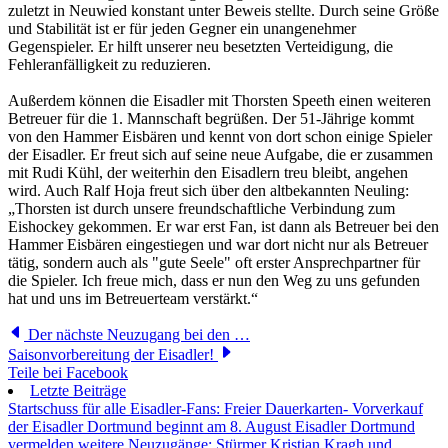
zuletzt in Neuwied konstant unter Beweis stellte. Durch seine Größe
und Stabilität ist er für jeden Gegner ein unangenehmer
Gegenspieler. Er hilft unserer neu besetzten Verteidigung, die
Fehleranfälligkeit zu reduzieren.
Außerdem können die Eisadler mit Thorsten Speeth einen weiteren
Betreuer für die 1. Mannschaft begrüßen. Der 51-Jährige kommt
von den Hammer Eisbären und kennt von dort schon einige Spieler
der Eisadler. Er freut sich auf seine neue Aufgabe, die er zusammen
mit Rudi Kühl, der weiterhin den Eisadlern treu bleibt, angehen
wird. Auch Ralf Hoja freut sich über den altbekannten Neuling:
„Thorsten ist durch unsere freundschaftliche Verbindung zum
Eishockey gekommen. Er war erst Fan, ist dann als Betreuer bei den
Hammer Eisbären eingestiegen und war dort nicht nur als Betreuer
tätig, sondern auch als "gute Seele" oft erster Ansprechpartner für
die Spieler. Ich freue mich, dass er nun den Weg zu uns gefunden
hat und uns im Betreuerteam verstärkt.“
Der nächste Neuzugang bei den …
Saisonvorbereitung der Eisadler!
Teile bei Facebook
Letzte Beiträge
Startschuss für alle Eisadler-Fans: Freier Dauerkarten- Vorverkauf
der Eisadler Dortmund beginnt am 8. August
Eisadler Dortmund
vermelden weitere Neuzugänge: Stürmer Kristian Kragh und