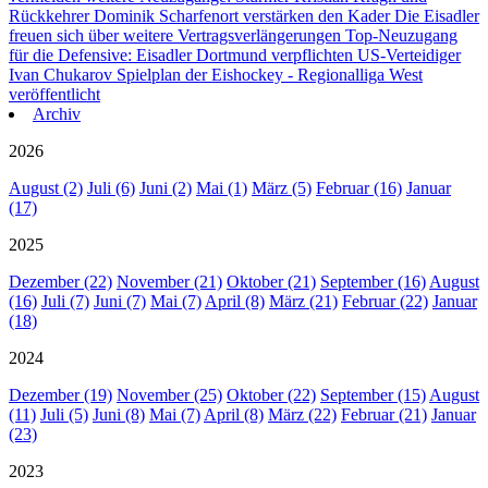
Rückkehrer Dominik Scharfenort verstärken den Kader
Die Eisadler
freuen sich über weitere Vertragsverlängerungen
Top-Neuzugang
für die Defensive: Eisadler Dortmund verpflichten US-Verteidiger
Ivan Chukarov
Spielplan der Eishockey - Regionalliga West
veröffentlicht
Archiv
2026
August (2)
Juli (6)
Juni (2)
Mai (1)
März (5)
Februar (16)
Januar
(17)
2025
Dezember (22)
November (21)
Oktober (21)
September (16)
August
(16)
Juli (7)
Juni (7)
Mai (7)
April (8)
März (21)
Februar (22)
Januar
(18)
2024
Dezember (19)
November (25)
Oktober (22)
September (15)
August
(11)
Juli (5)
Juni (8)
Mai (7)
April (8)
März (22)
Februar (21)
Januar
(23)
2023