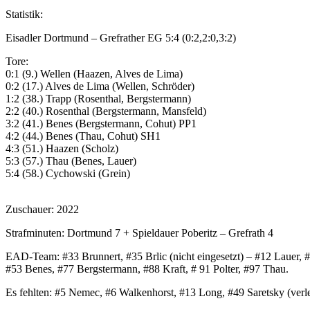
Statistik:
Eisadler Dortmund – Grefrather EG 5:4 (0:2,2:0,3:2)
Tore:
0:1 (9.) Wellen (Haazen, Alves de Lima)
0:2 (17.) Alves de Lima (Wellen, Schröder)
1:2 (38.) Trapp (Rosenthal, Bergstermann)
2:2 (40.) Rosenthal (Bergstermann, Mansfeld)
3:2 (41.) Benes (Bergstermann, Cohut) PP1
4:2 (44.) Benes (Thau, Cohut) SH1
4:3 (51.) Haazen (Scholz)
5:3 (57.) Thau (Benes, Lauer)
5:4 (58.) Cychowski (Grein)
Zuschauer: 2022
Strafminuten: Dortmund 7 + Spieldauer Poberitz – Grefrath 4
EAD-Team: #33 Brunnert, #35 Brlic (nicht eingesetzt) – #12 Lauer, 
#53 Benes, #77 Bergstermann, #88 Kraft, # 91 Polter, #97 Thau.
Es fehlten: #5 Nemec, #6 Walkenhorst, #13 Long, #49 Saretsky (verle