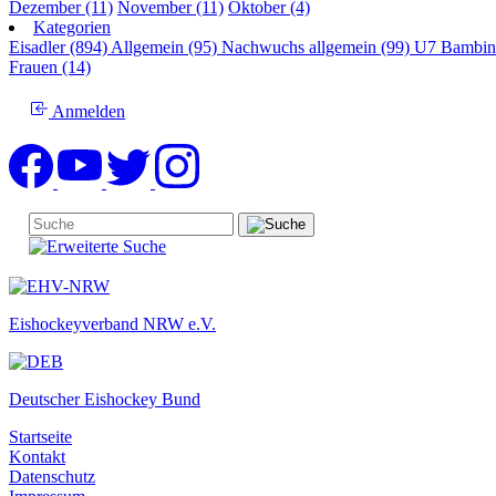
Dezember (11)
November (11)
Oktober (4)
Kategorien
Eisadler (894)
Allgemein (95)
Nachwuchs allgemein (99)
U7 Bambin
Frauen (14)
Anmelden
Eishockeyverband NRW e.V.
Deutscher Eishockey Bund
Startseite
Kontakt
Datenschutz