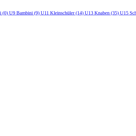
i (0)
U9 Bambini (9)
U11 Kleinschüler (14)
U13 Knaben (35)
U15 Sch