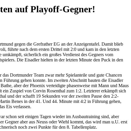
ten auf Playoff-Gegner!
ortmund gegen die Grefrather EG an der Anzeigentafel. Damit blieb
li, führte nach dem ersten Drittel mit 2:0 und kam in den letzten
e umkämpft, sicherlich ein großes Verdienst des Gegners vom
ielers. Die Eisadler hielten in der letzten Minute den Puck in den
n der das Dortmunder Team zwar mehr Spielanteile und gute Chancen
0 in Führung gehen konnte. Im zweiten Abschnitt bauten die Eisadler
im Bathe, aber der Phoenix verteidigte phasenweise mit Mann und Maus
t ein Zuspiel von Corvin Rosenthal zum 1:2. Letzterer erkämpft sich
hal und der schafft 19 Sekunden vor der zweiten Pause den 2:2-
artin Benes in der 41. Und 44. Minute mit 4:2 in Führung gehen,
as Eis verlassen.
ar schon seit einigen Tagen wieder im Ausbautraining sind, aber
der Gegner aber aus Neuss oder Wiehl kommt, das wird man u.U. erst
erisch noch zwei Punkte für den 8. Tabellenplatz.