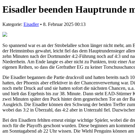
Eisadler beenden Hauptrunde mi
Kategorie:
Eisadler
• 8. Februar 2025 00:13
So spannend war es an der Strobelallee schon länger nicht mehr, am
der Heimnimbus gewahrt, leicht fiel das dem Hauptrundensieger allerdi
zehn Minuten nach der Dortmunder 4:2-Führung noch auf 4:3 und nach
Niederrhein. Am Ende langte es aber nicht zu Punkten, trotz einer Au
eigenen Reihen, so dass die Grefrather EG zu keiner Torschusschanc
Die Eisadler begannen die Partie druckvoll und hatten bereits nach 1
hatten, der Phoenix aber effektiver in der Chancenverwertung war. Die
noch mehr Druck auf und sie hatten sofort die nächsten Chancen, u.a
und hielt das Ergebnis bis zur 38. Minute. Dann steht EAD-Stürmer K
zwei Minuten später den Puck hinter dem gegnerischen Tor an der Ba
Ausgleich. Die Eisadler können den Schwung der beiden Treffer zum 
wobei das 3:2 in Überzahl, das 4:2 aber in Unterzahl fiel. Dazwische
Bei den Eisadlern fehlten erneut einige wichtige Spieler, wobei die
noch für die Playoffs geschont wurden. Diese beginnen am kommenden
am Sonntagabend ab 22 Uhr wissen. Die Wiehl Penguins können am S