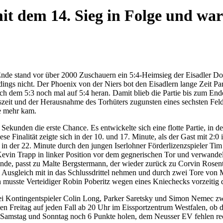
t dem 14. Sieg in Folge und war
 Ende stand vor über 2000 Zuschauern ein 5:4-Heimsieg der Eisadler D
ngs nicht. Der Phoenix von der Niers bot den Eisadlern lange Zeit Paro
 dem 5:3 noch mal auf 5:4 heran. Damit blieb die Partie bis zum End
szeit und der Herausnahme des Torhüters zugunsten eines sechsten Feldsp
e mehr kam.
0 Sekunden die erste Chance. Es entwickelte sich eine flotte Partie, i
se Finalität zeigte sich in der 10. und 17. Minute, als der Gast mit 2:
. in der 22. Minute durch den jungen Iserlohner Förderlizenzspieler T
evin Trapp in linker Position vor dem gegnerischen Tor und verwandel
nde, passt zu Malte Bergstermann, der wieder zurück zu Corvin Rosent
Ausgleich mit in das Schlussdrittel nehmen und durch zwei Tore von M
n musste Verteidiger Robin Poberitz wegen eines Kniechecks vorzeitig d
 drei Kontingentspieler Colin Long, Parker Saretsky und Simon Nemec zw
 Freitag auf jeden Fall ab 20 Uhr im Eissportzentrum Westfalen, ob 
amstag und Sonntag noch 6 Punkte holen, dem Neusser EV fehlen rechn