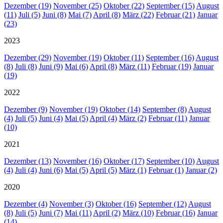
Dezember (19)
November (25)
Oktober (22)
September (15)
August
(11)
Juli (5)
Juni (8)
Mai (7)
April (8)
März (22)
Februar (21)
Januar
(23)
2023
Dezember (29)
November (19)
Oktober (11)
September (16)
August
(8)
Juli (8)
Juni (9)
Mai (6)
April (8)
März (11)
Februar (19)
Januar
(19)
2022
Dezember (9)
November (19)
Oktober (14)
September (8)
August
(4)
Juli (5)
Juni (4)
Mai (5)
April (4)
März (2)
Februar (11)
Januar
(10)
2021
Dezember (13)
November (16)
Oktober (17)
September (10)
August
(4)
Juli (4)
Juni (6)
Mai (5)
April (5)
März (1)
Februar (1)
Januar (2)
2020
Dezember (4)
November (3)
Oktober (16)
September (12)
August
(8)
Juli (5)
Juni (7)
Mai (11)
April (2)
März (10)
Februar (16)
Januar
(14)