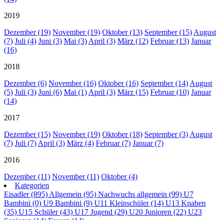
2019
Dezember (19)
November (19)
Oktober (13)
September (15)
August
(7)
Juli (4)
Juni (3)
Mai (3)
April (3)
März (12)
Februar (13)
Januar
(16)
2018
Dezember (6)
November (16)
Oktober (16)
September (14)
August
(5)
Juli (3)
Juni (6)
Mai (1)
April (3)
März (15)
Februar (10)
Januar
(14)
2017
Dezember (15)
November (19)
Oktober (18)
September (3)
August
(7)
Juli (7)
April (3)
März (4)
Februar (7)
Januar (7)
2016
Dezember (11)
November (11)
Oktober (4)
Kategorien
Eisadler (895)
Allgemein (95)
Nachwuchs allgemein (99)
U7
Bambini (0)
U9 Bambini (9)
U11 Kleinschüler (14)
U13 Knaben
(35)
U15 Schüler (43)
U17 Jugend (29)
U20 Junioren (22)
U23