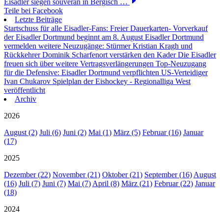
Eisadler siegen souverän in Bergisch …
Teile bei Facebook
Letzte Beiträge
Startschuss für alle Eisadler-Fans: Freier Dauerkarten- Vorverkauf
der Eisadler Dortmund beginnt am 8. August
Eisadler Dortmund
vermelden weitere Neuzugänge: Stürmer Kristian Kragh und
Rückkehrer Dominik Scharfenort verstärken den Kader
Die Eisadler
freuen sich über weitere Vertragsverlängerungen
Top-Neuzugang
für die Defensive: Eisadler Dortmund verpflichten US-Verteidiger
Ivan Chukarov
Spielplan der Eishockey - Regionalliga West
veröffentlicht
Archiv
2026
August (2)
Juli (6)
Juni (2)
Mai (1)
März (5)
Februar (16)
Januar
(17)
2025
Dezember (22)
November (21)
Oktober (21)
September (16)
August
(16)
Juli (7)
Juni (7)
Mai (7)
April (8)
März (21)
Februar (22)
Januar
(18)
2024