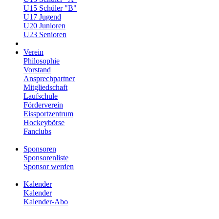
U15 Schüler "B"
U17 Jugend
U20 Junioren
U23 Senioren
Verein
Philosophie
Vorstand
Ansprechpartner
Mitgliedschaft
Laufschule
Förderverein
Eissportzentrum
Hockeybörse
Fanclubs
Sponsoren
Sponsorenliste
Sponsor werden
Kalender
Kalender
Kalender-Abo