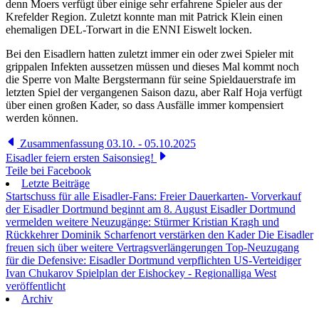
denn Moers verfügt über einige sehr erfahrene Spieler aus der
Krefelder Region. Zuletzt konnte man mit Patrick Klein einen
ehemaligen DEL-Torwart in die ENNI Eiswelt locken.
Bei den Eisadlern hatten zuletzt immer ein oder zwei Spieler mit
grippalen Infekten aussetzen müssen und dieses Mal kommt noch
die Sperre von Malte Bergstermann für seine Spieldauerstrafe im
letzten Spiel der vergangenen Saison dazu, aber Ralf Hoja verfügt
über einen großen Kader, so dass Ausfälle immer kompensiert
werden können.
Zusammenfassung 03.10. - 05.10.2025
Eisadler feiern ersten Saisonsieg!
Teile bei Facebook
Letzte Beiträge
Startschuss für alle Eisadler-Fans: Freier Dauerkarten- Vorverkauf
der Eisadler Dortmund beginnt am 8. August
Eisadler Dortmund
vermelden weitere Neuzugänge: Stürmer Kristian Kragh und
Rückkehrer Dominik Scharfenort verstärken den Kader
Die Eisadler
freuen sich über weitere Vertragsverlängerungen
Top-Neuzugang
für die Defensive: Eisadler Dortmund verpflichten US-Verteidiger
Ivan Chukarov
Spielplan der Eishockey - Regionalliga West
veröffentlicht
Archiv