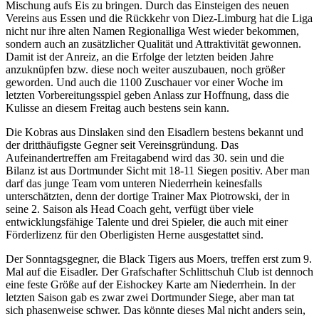
Mischung aufs Eis zu bringen. Durch das Einsteigen des neuen
Vereins aus Essen und die Rückkehr von Diez-Limburg hat die Liga
nicht nur ihre alten Namen Regionalliga West wieder bekommen,
sondern auch an zusätzlicher Qualität und Attraktivität gewonnen.
Damit ist der Anreiz, an die Erfolge der letzten beiden Jahre
anzuknüpfen bzw. diese noch weiter auszubauen, noch größer
geworden. Und auch die 1100 Zuschauer vor einer Woche im
letzten Vorbereitungsspiel geben Anlass zur Hoffnung, dass die
Kulisse an diesem Freitag auch bestens sein kann.
Die Kobras aus Dinslaken sind den Eisadlern bestens bekannt und
der dritthäufigste Gegner seit Vereinsgründung. Das
Aufeinandertreffen am Freitagabend wird das 30. sein und die
Bilanz ist aus Dortmunder Sicht mit 18-11 Siegen positiv. Aber man
darf das junge Team vom unteren Niederrhein keinesfalls
unterschätzten, denn der dortige Trainer Max Piotrowski, der in
seine 2. Saison als Head Coach geht, verfügt über viele
entwicklungsfähige Talente und drei Spieler, die auch mit einer
Förderlizenz für den Oberligisten Herne ausgestattet sind.
Der Sonntagsgegner, die Black Tigers aus Moers, treffen erst zum 9.
Mal auf die Eisadler. Der Grafschafter Schlittschuh Club ist dennoch
eine feste Größe auf der Eishockey Karte am Niederrhein. In der
letzten Saison gab es zwar zwei Dortmunder Siege, aber man tat
sich phasenweise schwer. Das könnte dieses Mal nicht anders sein,