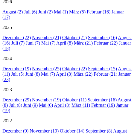
2026
August (2)
Juli (6)
Juni (2)
Mai (1)
März (5)
Februar (16)
Januar
(17)
2025
Dezember (22)
November (21)
Oktober (21)
September (16)
August
(16)
Juli (7)
Juni (7)
Mai (7)
April (8)
März (21)
Februar (22)
Januar
(18)
2024
Dezember (19)
November (25)
Oktober (22)
September (15)
August
(11)
Juli (5)
Juni (8)
Mai (7)
April (8)
März (22)
Februar (21)
Januar
(23)
2023
Dezember (29)
November (19)
Oktober (11)
September (16)
August
(8)
Juli (8)
Juni (9)
Mai (6)
April (8)
März (11)
Februar (19)
Januar
(19)
2022
Dezember (9)
November (19)
Oktober (14)
September (8)
August