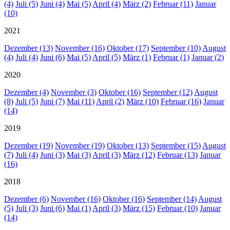
(4)
Juli (5)
Juni (4)
Mai (5)
April (4)
März (2)
Februar (11)
Januar
(10)
2021
Dezember (13)
November (16)
Oktober (17)
September (10)
August
(4)
Juli (4)
Juni (6)
Mai (5)
April (5)
März (1)
Februar (1)
Januar (2)
2020
Dezember (4)
November (3)
Oktober (16)
September (12)
August
(8)
Juli (5)
Juni (7)
Mai (11)
April (2)
März (10)
Februar (16)
Januar
(14)
2019
Dezember (19)
November (19)
Oktober (13)
September (15)
August
(7)
Juli (4)
Juni (3)
Mai (3)
April (3)
März (12)
Februar (13)
Januar
(16)
2018
Dezember (6)
November (16)
Oktober (16)
September (14)
August
(5)
Juli (3)
Juni (6)
Mai (1)
April (3)
März (15)
Februar (10)
Januar
(14)