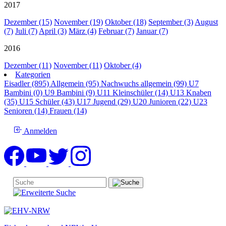
2017
Dezember (15)
November (19)
Oktober (18)
September (3)
August
(7)
Juli (7)
April (3)
März (4)
Februar (7)
Januar (7)
2016
Dezember (11)
November (11)
Oktober (4)
Kategorien
Eisadler (895)
Allgemein (95)
Nachwuchs allgemein (99)
U7
Bambini (0)
U9 Bambini (9)
U11 Kleinschüler (14)
U13 Knaben
(35)
U15 Schüler (43)
U17 Jugend (29)
U20 Junioren (22)
U23
Senioren (14)
Frauen (14)
Anmelden