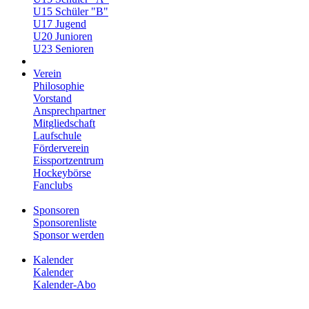
U15 Schüler "B"
U17 Jugend
U20 Junioren
U23 Senioren
Verein
Philosophie
Vorstand
Ansprechpartner
Mitgliedschaft
Laufschule
Förderverein
Eissportzentrum
Hockeybörse
Fanclubs
Sponsoren
Sponsorenliste
Sponsor werden
Kalender
Kalender
Kalender-Abo