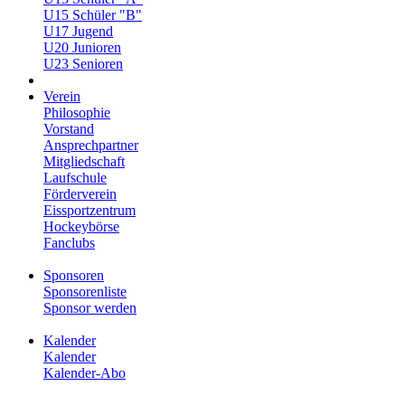
U15 Schüler "B"
U17 Jugend
U20 Junioren
U23 Senioren
Verein
Philosophie
Vorstand
Ansprechpartner
Mitgliedschaft
Laufschule
Förderverein
Eissportzentrum
Hockeybörse
Fanclubs
Sponsoren
Sponsorenliste
Sponsor werden
Kalender
Kalender
Kalender-Abo