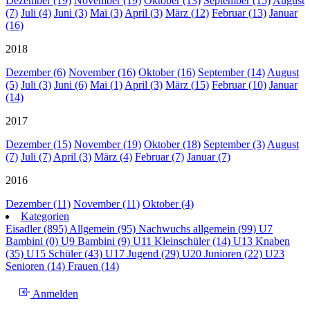
Dezember (19)
November (19)
Oktober (13)
September (15)
August
(7)
Juli (4)
Juni (3)
Mai (3)
April (3)
März (12)
Februar (13)
Januar
(16)
2018
Dezember (6)
November (16)
Oktober (16)
September (14)
August
(5)
Juli (3)
Juni (6)
Mai (1)
April (3)
März (15)
Februar (10)
Januar
(14)
2017
Dezember (15)
November (19)
Oktober (18)
September (3)
August
(7)
Juli (7)
April (3)
März (4)
Februar (7)
Januar (7)
2016
Dezember (11)
November (11)
Oktober (4)
Kategorien
Eisadler (895)
Allgemein (95)
Nachwuchs allgemein (99)
U7
Bambini (0)
U9 Bambini (9)
U11 Kleinschüler (14)
U13 Knaben
(35)
U15 Schüler (43)
U17 Jugend (29)
U20 Junioren (22)
U23
Senioren (14)
Frauen (14)
Anmelden