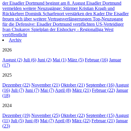
der Eisadler Dortmund beginnt am 8. August
Eisadler Dortmund
vermelden weitere Neuzugänge: Stürmer Kristian Kragh und
Rückkehrer Dominik Scharfenort verstärken den Kader
Die Eisadler
freuen sich über weitere Vertragsverlängerungen
Top-Neuzugang
für die Defensive: Eisadler Dortmund verpflichten US-Verteidiger
Ivan Chukarov
Spielplan der Eishockey - Regionalliga West
veröffentlicht
Archiv
2026
August (2)
Juli (6)
Juni (2)
Mai (1)
März (5)
Februar (16)
Januar
(17)
2025
Dezember (22)
November (21)
Oktober (21)
September (16)
August
(16)
Juli (7)
Juni (7)
Mai (7)
April (8)
März (21)
Februar (22)
Januar
(18)
2024
Dezember (19)
November (25)
Oktober (22)
September (15)
August
(11)
Juli (5)
Juni (8)
Mai (7)
April (8)
März (22)
Februar (21)
Januar
(23)