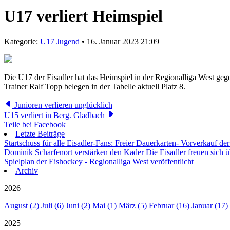
U17 verliert Heimspiel
Kategorie:
U17 Jugend
• 16. Januar 2023 21:09
Die U17 der Eisadler hat das Heimspiel in der Regionalliga West gege
Trainer Ralf Topp belegen in der Tabelle aktuell Platz 8.
Junioren verlieren unglücklich
U15 verliert in Berg. Gladbach
Teile bei Facebook
Letzte Beiträge
Startschuss für alle Eisadler-Fans: Freier Dauerkarten- Vorverkauf 
Dominik Scharfenort verstärken den Kader
Die Eisadler freuen sich 
Spielplan der Eishockey - Regionalliga West veröffentlicht
Archiv
2026
August (2)
Juli (6)
Juni (2)
Mai (1)
März (5)
Februar (16)
Januar (17)
2025