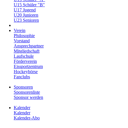
U15 Schüler "B"
U17 Jugend
U20 Junioren
U23 Senioren
Verein
Philosophie
Vorstand
Ansprechpartner
Mitgliedschaft
Laufschule
Förderverein
Eissportzentrum
Hockeybörse
Fanclubs
Sponsoren
Sponsorenliste
Sponsor werden
Kalender
Kalender
Kalender-Abo