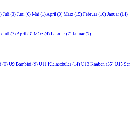
)
Juli (3)
Juni (6)
Mai (1)
April (3)
März (15)
Februar (10)
Januar (14)
)
Juli (7)
April (3)
März (4)
Februar (7)
Januar (7)
i (0)
U9 Bambini (9)
U11 Kleinschüler (14)
U13 Knaben (35)
U15 Sch