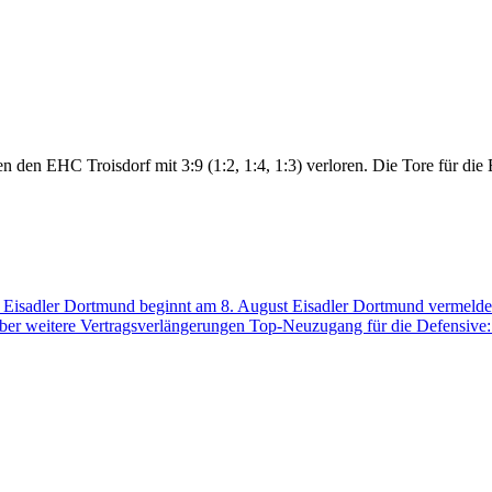
n den EHC Troisdorf mit 3:9 (1:2, 1:4, 1:3) verloren. Die Tore für di
der Eisadler Dortmund beginnt am 8. August
Eisadler Dortmund vermelde
über weitere Vertragsverlängerungen
Top-Neuzugang für die Defensive: