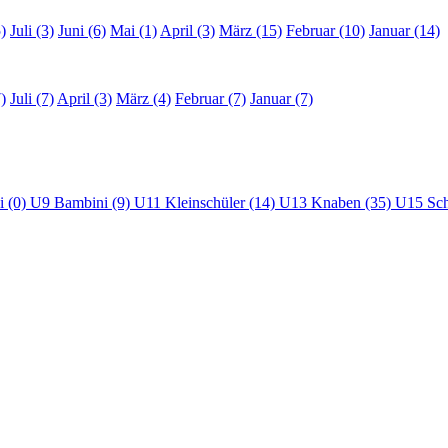
)
Juli (3)
Juni (6)
Mai (1)
April (3)
März (15)
Februar (10)
Januar (14)
)
Juli (7)
April (3)
März (4)
Februar (7)
Januar (7)
i (0)
U9 Bambini (9)
U11 Kleinschüler (14)
U13 Knaben (35)
U15 Sch