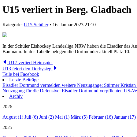
U15 verliert in Berg. Gladbach
Kategorie:
U15 Schüler
• 16. Januar 2023 21:10
In der Schüler Eishockey Landesliga NRW haben die Eisadler das Ausw
Baumann. In der Tabelle belegen die Dortmunder aktuell Platz 10.
U17 verliert Heimspiel
U13 feiert den Derbysieg
Teile bei Facebook
Letzte Beiträge
Eisadler Dortmund vermelden weitere Neuzugänge: Stürmer Kristian
Neuzugang für die Defensive: Eisadler Dortmund verpflichten US-Ve
Archiv
2026
August (1)
Juli (6)
Juni (2)
Mai (1)
März (5)
Februar (16)
Januar (17)
2025