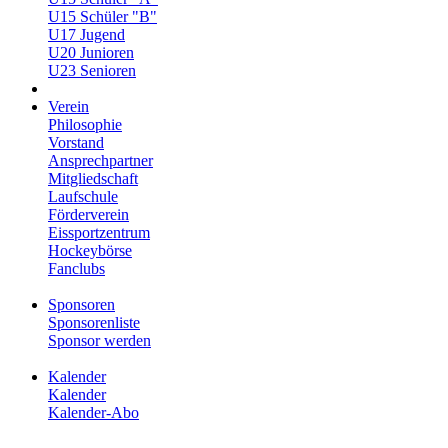
U15 Schüler "B"
U17 Jugend
U20 Junioren
U23 Senioren
Verein
Philosophie
Vorstand
Ansprechpartner
Mitgliedschaft
Laufschule
Förderverein
Eissportzentrum
Hockeybörse
Fanclubs
Sponsoren
Sponsorenliste
Sponsor werden
Kalender
Kalender
Kalender-Abo