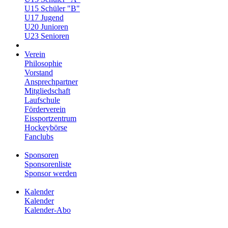
U15 Schüler "B"
U17 Jugend
U20 Junioren
U23 Senioren
Verein
Philosophie
Vorstand
Ansprechpartner
Mitgliedschaft
Laufschule
Förderverein
Eissportzentrum
Hockeybörse
Fanclubs
Sponsoren
Sponsorenliste
Sponsor werden
Kalender
Kalender
Kalender-Abo