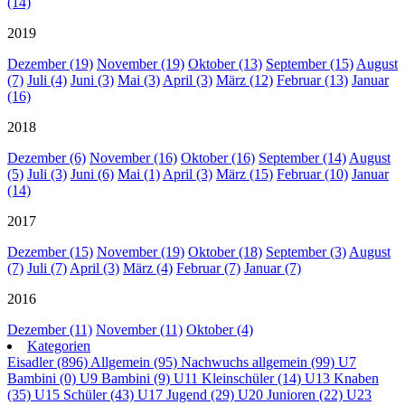
(14)
2019
Dezember (19)
November (19)
Oktober (13)
September (15)
August
(7)
Juli (4)
Juni (3)
Mai (3)
April (3)
März (12)
Februar (13)
Januar
(16)
2018
Dezember (6)
November (16)
Oktober (16)
September (14)
August
(5)
Juli (3)
Juni (6)
Mai (1)
April (3)
März (15)
Februar (10)
Januar
(14)
2017
Dezember (15)
November (19)
Oktober (18)
September (3)
August
(7)
Juli (7)
April (3)
März (4)
Februar (7)
Januar (7)
2016
Dezember (11)
November (11)
Oktober (4)
Kategorien
Eisadler (896)
Allgemein (95)
Nachwuchs allgemein (99)
U7
Bambini (0)
U9 Bambini (9)
U11 Kleinschüler (14)
U13 Knaben
(35)
U15 Schüler (43)
U17 Jugend (29)
U20 Junioren (22)
U23