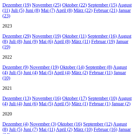
Dezember (19)
November (25)
Oktober (22)
September (15)
August
(11)
Juli (5)
Juni (8)
Mai (7)
April (8)
März (22)
Februar (21)
Januar
(23)
2023
Dezember (29)
November (19)
Oktober (11)
September (16)
August
(8)
Juli (8)
Juni (9)
Mai (6)
April (8)
März (11)
Februar (19)
Januar
(19)
2022
Dezember (9)
November (19)
Oktober (14)
September (8)
August
(4)
Juli (5)
Juni (4)
Mai (5)
April (4)
März (2)
Februar (11)
Januar
(10)
2021
Dezember (13)
November (16)
Oktober (17)
September (10)
August
(4)
Juli (4)
Juni (6)
Mai (5)
April (5)
März (1)
Februar (1)
Januar (2)
2020
Dezember (4)
November (3)
Oktober (16)
September (12)
August
(8)
Juli (5)
Juni (7)
Mai (11)
April (2)
März (10)
Februar (16)
Januar