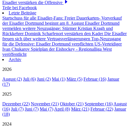
Eisadler verstärken die Offensive
Teile bei Facebook
Letzte Beiträge
Startschuss für alle Eisadler-Fans: Freier Dauerkarten- Vorverkauf
der Eisadler Dortmund beginnt am 8. August
Eisadler Dortmund
vermelden weitere Neuzugänge: Stürmer Kristian Kragh und
Rückkehrer Dominik Scharfenort verstärken den Kader
Die Eisadler
freuen sich über weitere Vertragsverlängerungen
Top-Neuzugang
für die Defensive: Eisadler Dortmund verpflichten US-Verteidiger
Ivan Chukarov
Spielplan der Eishockey - Regionalliga West
veröffentlicht
Archiv
2026
August (2)
Juli (6)
Juni (2)
Mai (1)
März (5)
Februar (16)
Januar
(17)
2025
Dezember (22)
November (21)
Oktober (21)
September (16)
August
(16)
Juli (7)
Juni (7)
Mai (7)
April (8)
März (21)
Februar (22)
Januar
(18)
2024