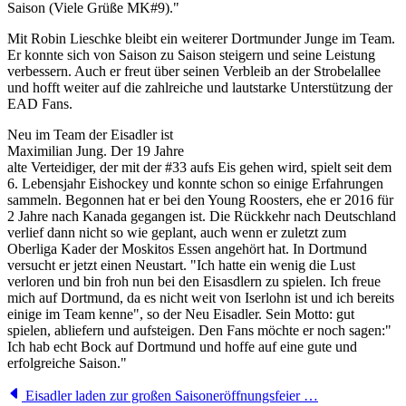
Saison (Viele Grüße MK#9)."
Mit Robin Lieschke bleibt ein weiterer Dortmunder Junge im Team.
Er konnte sich von Saison zu Saison steigern und seine Leistung
verbessern. Auch er freut über seinen Verbleib an der Strobelallee
und hofft weiter auf die zahlreiche und lautstarke Unterstützung der
EAD Fans.
Neu im Team der Eisadler ist
Maximilian Jung. Der 19 Jahre
alte Verteidiger, der mit der #33 aufs Eis gehen wird, spielt seit dem
6. Lebensjahr Eishockey und konnte schon so einige Erfahrungen
sammeln. Begonnen hat er bei den Young Roosters, ehe er 2016 für
2 Jahre nach Kanada gegangen ist. Die Rückkehr nach Deutschland
verlief dann nicht so wie geplant, auch wenn er zuletzt zum
Oberliga Kader der Moskitos Essen angehört hat. In Dortmund
versucht er jetzt einen Neustart. "Ich hatte ein wenig die Lust
verloren und bin froh nun bei den Eisasdlern zu spielen. Ich freue
mich auf Dortmund, da es nicht weit von Iserlohn ist und ich bereits
einige im Team kenne", so der Neu Eisadler. Sein Motto: gut
spielen, abliefern und aufsteigen. Den Fans möchte er noch sagen:"
Ich hab echt Bock auf Dortmund und hoffe auf eine gute und
erfolgreiche Saison."
Eisadler laden zur großen Saisoneröffnungsfeier …