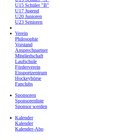
U15 Schüler "B"
U17 Jugend
U20 Junioren
U23 Senioren
Verein
Philosophie
Vorstand
Ansprechpartner
Mitgliedschaft
Laufschule
Förderverein
Eissportzentrum
Hockeybörse
Fanclubs
Sponsoren
Sponsorenliste
Sponsor werden
Kalender
Kalender
Kalender-Abo