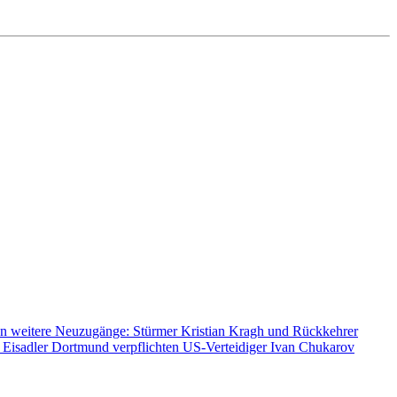
n weitere Neuzugänge: Stürmer Kristian Kragh und Rückkehrer
 Eisadler Dortmund verpflichten US-Verteidiger Ivan Chukarov