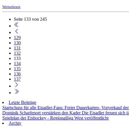
Weiterlesen
Seite 133 von 245
129
130
131
132
133
134
135
136
137
Letzte Beiträge
Startschuss für alle Eisadler-Fans: Freier Dauerkarten- Vorverkauf 
Dominik Scharfenort verstärken den Kader
Die Eisadler freuen sich 
Spielplan der Eishockey - Regionalliga West veröffentlicht
Archiv