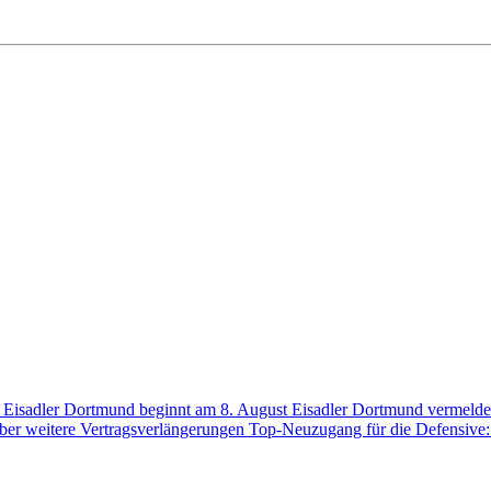
der Eisadler Dortmund beginnt am 8. August
Eisadler Dortmund vermelde
über weitere Vertragsverlängerungen
Top-Neuzugang für die Defensive: