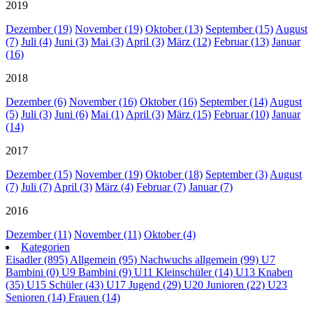
2019
Dezember (19)
November (19)
Oktober (13)
September (15)
August
(7)
Juli (4)
Juni (3)
Mai (3)
April (3)
März (12)
Februar (13)
Januar
(16)
2018
Dezember (6)
November (16)
Oktober (16)
September (14)
August
(5)
Juli (3)
Juni (6)
Mai (1)
April (3)
März (15)
Februar (10)
Januar
(14)
2017
Dezember (15)
November (19)
Oktober (18)
September (3)
August
(7)
Juli (7)
April (3)
März (4)
Februar (7)
Januar (7)
2016
Dezember (11)
November (11)
Oktober (4)
Kategorien
Eisadler (895)
Allgemein (95)
Nachwuchs allgemein (99)
U7
Bambini (0)
U9 Bambini (9)
U11 Kleinschüler (14)
U13 Knaben
(35)
U15 Schüler (43)
U17 Jugend (29)
U20 Junioren (22)
U23
Senioren (14)
Frauen (14)