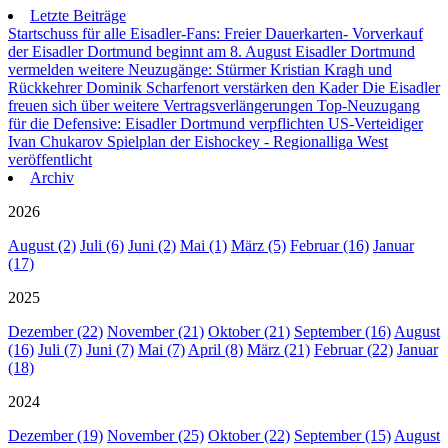
Letzte Beiträge
Startschuss für alle Eisadler-Fans: Freier Dauerkarten- Vorverkauf
der Eisadler Dortmund beginnt am 8. August
Eisadler Dortmund
vermelden weitere Neuzugänge: Stürmer Kristian Kragh und
Rückkehrer Dominik Scharfenort verstärken den Kader
Die Eisadler
freuen sich über weitere Vertragsverlängerungen
Top-Neuzugang
für die Defensive: Eisadler Dortmund verpflichten US-Verteidiger
Ivan Chukarov
Spielplan der Eishockey - Regionalliga West
veröffentlicht
Archiv
2026
August (2)
Juli (6)
Juni (2)
Mai (1)
März (5)
Februar (16)
Januar
(17)
2025
Dezember (22)
November (21)
Oktober (21)
September (16)
August
(16)
Juli (7)
Juni (7)
Mai (7)
April (8)
März (21)
Februar (22)
Januar
(18)
2024
Dezember (19)
November (25)
Oktober (22)
September (15)
August