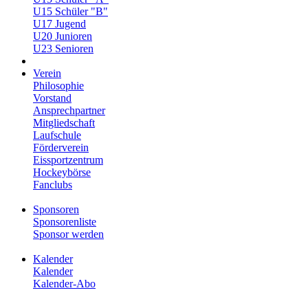
U15 Schüler "B"
U17 Jugend
U20 Junioren
U23 Senioren
Verein
Philosophie
Vorstand
Ansprechpartner
Mitgliedschaft
Laufschule
Förderverein
Eissportzentrum
Hockeybörse
Fanclubs
Sponsoren
Sponsorenliste
Sponsor werden
Kalender
Kalender
Kalender-Abo