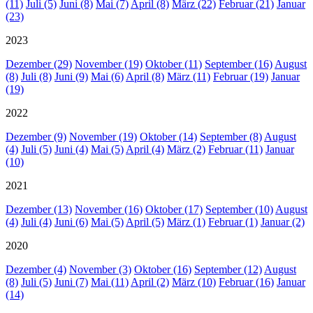
(11)
Juli (5)
Juni (8)
Mai (7)
April (8)
März (22)
Februar (21)
Januar
(23)
2023
Dezember (29)
November (19)
Oktober (11)
September (16)
August
(8)
Juli (8)
Juni (9)
Mai (6)
April (8)
März (11)
Februar (19)
Januar
(19)
2022
Dezember (9)
November (19)
Oktober (14)
September (8)
August
(4)
Juli (5)
Juni (4)
Mai (5)
April (4)
März (2)
Februar (11)
Januar
(10)
2021
Dezember (13)
November (16)
Oktober (17)
September (10)
August
(4)
Juli (4)
Juni (6)
Mai (5)
April (5)
März (1)
Februar (1)
Januar (2)
2020
Dezember (4)
November (3)
Oktober (16)
September (12)
August
(8)
Juli (5)
Juni (7)
Mai (11)
April (2)
März (10)
Februar (16)
Januar
(14)