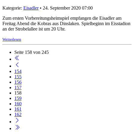
Kategorie:
Eisadler
• 24. September 2020 07:00
Zum ersten Vorbereitungsheimspiel empfangen die Eisadler am
Freitag Abend die Kobras aus Dinslaken. Spielbeginn im Eisstadion
an der Strobelallee ist um 20 Uhr.
Weiterlesen
Seite 158 von 245
154
155
156
157
158
159
160
161
162