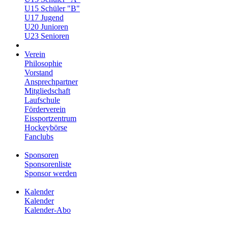
U15 Schüler "B"
U17 Jugend
U20 Junioren
U23 Senioren
Verein
Philosophie
Vorstand
Ansprechpartner
Mitgliedschaft
Laufschule
Förderverein
Eissportzentrum
Hockeybörse
Fanclubs
Sponsoren
Sponsorenliste
Sponsor werden
Kalender
Kalender
Kalender-Abo