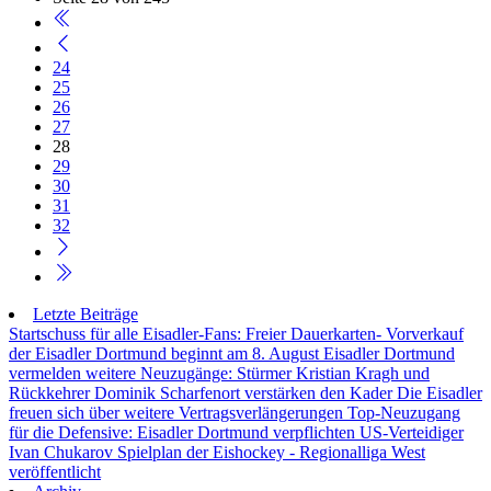
24
25
26
27
28
29
30
31
32
Letzte Beiträge
Startschuss für alle Eisadler-Fans: Freier Dauerkarten- Vorverkauf
der Eisadler Dortmund beginnt am 8. August
Eisadler Dortmund
vermelden weitere Neuzugänge: Stürmer Kristian Kragh und
Rückkehrer Dominik Scharfenort verstärken den Kader
Die Eisadler
freuen sich über weitere Vertragsverlängerungen
Top-Neuzugang
für die Defensive: Eisadler Dortmund verpflichten US-Verteidiger
Ivan Chukarov
Spielplan der Eishockey - Regionalliga West
veröffentlicht