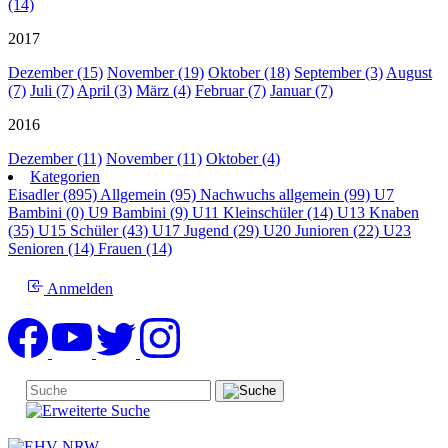
(14)
2017
Dezember (15)
November (19)
Oktober (18)
September (3)
August
(7)
Juli (7)
April (3)
März (4)
Februar (7)
Januar (7)
2016
Dezember (11)
November (11)
Oktober (4)
Kategorien
Eisadler (895)
Allgemein (95)
Nachwuchs allgemein (99)
U7
Bambini (0)
U9 Bambini (9)
U11 Kleinschüler (14)
U13 Knaben
(35)
U15 Schüler (43)
U17 Jugend (29)
U20 Junioren (22)
U23
Senioren (14)
Frauen (14)
Anmelden