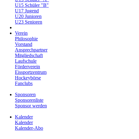
U15 Schüler "B"
U17 Jugend
U20 Junioren
U23 Senioren
Verein
Philosophie
Vorstand
Ansprechpartner
Mitgliedschaft
Laufschule
Förderverein
Eissportzentrum
Hockeybörse
Fanclubs
Sponsoren
Sponsorenliste
Sponsor werden
Kalender
Kalender
Kalender-Abo