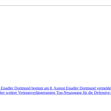
der Eisadler Dortmund beginnt am 8. August
Eisadler Dortmund vermelde
über weitere Vertragsverlängerungen
Top-Neuzugang für die Defensive: