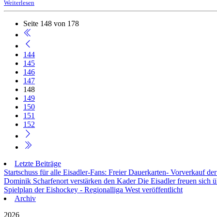
Weiterlesen
Seite 148 von 178
144
145
146
147
148
149
150
151
152
Letzte Beiträge
Startschuss für alle Eisadler-Fans: Freier Dauerkarten- Vorverkauf 
Dominik Scharfenort verstärken den Kader
Die Eisadler freuen sich 
Spielplan der Eishockey - Regionalliga West veröffentlicht
Archiv
2026