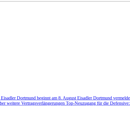
der Eisadler Dortmund beginnt am 8. August
Eisadler Dortmund vermelde
über weitere Vertragsverlängerungen
Top-Neuzugang für die Defensive: