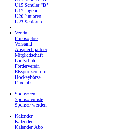
U15 Schüler "B"
U17 Jugend
U20 Junioren
U23 Senioren
Verein
Philosophie
Vorstand
Ansprechpartner
Mitgliedschaft
Laufschule
Förderverein
Eissportzentrum
Hockeybörse
Fanclubs
Sponsoren
Sponsorenliste
Sponsor werden
Kalender
Kalender
Kalender-Abo