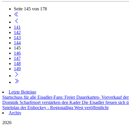
Seite 145 von 178
141
142
143
144
145
146
147
148
149
Letzte Beiträge
Startschuss für alle Eisadler-Fans: Freier Dauerkarten- Vorverkauf 
Dominik Scharfenort verstärken den Kader
Die Eisadler freuen sich 
Spielplan der Eishockey - Regionalliga West veröffentlicht
Archiv
2026