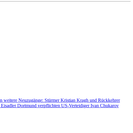
n weitere Neuzugänge: Stürmer Kristian Kragh und Rückkehrer
 Eisadler Dortmund verpflichten US-Verteidiger Ivan Chukarov