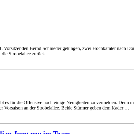
1. Vorsitzenden Bernd Schnieder gelungen, zwei Hochkaräter nach Dor
die Strobelallee zurück.
, gibt es für die Offensive noch einige Neuigkeiten zu vermelden. Den
der Vorsaison an der Strobelallee. Beide Stürmer geben dem Kader …
lian Jung neu im Team