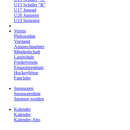
U15 Schüler "B"
U17 Jugend
U20 Junioren
U23 Senioren
Verein
Philosophie
Vorstand
Ansprechpartner
Mitgliedschaft
Laufschule
Förderverein
Eissportzentrum
Hockeybörse
Fanclubs
Sponsoren
Sponsorenliste
Sponsor werden
Kalender
Kalender
Kalender-Abo