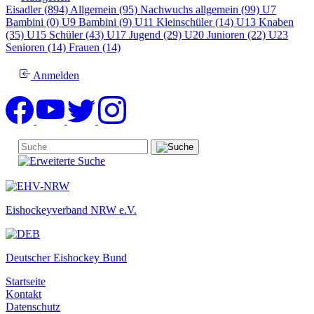
Eisadler (894)
Allgemein (95)
Nachwuchs allgemein (99)
U7
Bambini (0)
U9 Bambini (9)
U11 Kleinschüler (14)
U13 Knaben
(35)
U15 Schüler (43)
U17 Jugend (29)
U20 Junioren (22)
U23
Senioren (14)
Frauen (14)
Anmelden
Eishockeyverband NRW e.V.
Deutscher Eishockey Bund
Startseite
Kontakt
Datenschutz