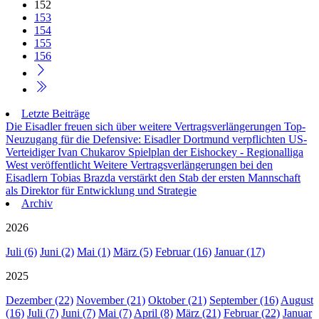
152
153
154
155
156
Letzte Beiträge
Die Eisadler freuen sich über weitere Vertragsverlängerungen
Top-
Neuzugang für die Defensive: Eisadler Dortmund verpflichten US-
Verteidiger Ivan Chukarov
Spielplan der Eishockey - Regionalliga
West veröffentlicht
Weitere Vertragsverlängerungen bei den
Eisadlern
Tobias Brazda verstärkt den Stab der ersten Mannschaft
als Direktor für Entwicklung und Strategie
Archiv
2026
Juli (6)
Juni (2)
Mai (1)
März (5)
Februar (16)
Januar (17)
2025
Dezember (22)
November (21)
Oktober (21)
September (16)
August
(16)
Juli (7)
Juni (7)
Mai (7)
April (8)
März (21)
Februar (22)
Januar