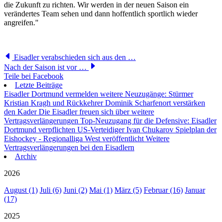
die Zukunft zu richten. Wir werden in der neuen Saison ein
verändertes Team sehen und dann hoffentlich sportlich wieder
angreifen."
Eisadler verabschieden sich aus den …
Nach der Saison ist vor …
Teile bei Facebook
Letzte Beiträge
Eisadler Dortmund vermelden weitere Neuzugänge: Stürmer
Kristian Kragh und Rückkehrer Dominik Scharfenort verstärken
den Kader
Die Eisadler freuen sich über weitere
Vertragsverlängerungen
Top-Neuzugang für die Defensive: Eisadler
Dortmund verpflichten US-Verteidiger Ivan Chukarov
Spielplan der
Eishockey - Regionalliga West veröffentlicht
Weitere
Vertragsverlängerungen bei den Eisadlern
Archiv
2026
August (1)
Juli (6)
Juni (2)
Mai (1)
März (5)
Februar (16)
Januar
(17)
2025