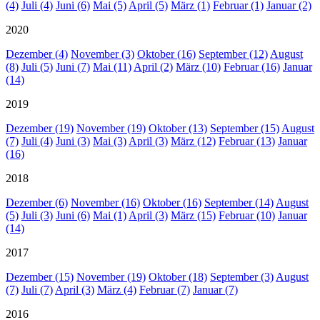
(4)
Juli (4)
Juni (6)
Mai (5)
April (5)
März (1)
Februar (1)
Januar (2)
2020
Dezember (4)
November (3)
Oktober (16)
September (12)
August
(8)
Juli (5)
Juni (7)
Mai (11)
April (2)
März (10)
Februar (16)
Januar
(14)
2019
Dezember (19)
November (19)
Oktober (13)
September (15)
August
(7)
Juli (4)
Juni (3)
Mai (3)
April (3)
März (12)
Februar (13)
Januar
(16)
2018
Dezember (6)
November (16)
Oktober (16)
September (14)
August
(5)
Juli (3)
Juni (6)
Mai (1)
April (3)
März (15)
Februar (10)
Januar
(14)
2017
Dezember (15)
November (19)
Oktober (18)
September (3)
August
(7)
Juli (7)
April (3)
März (4)
Februar (7)
Januar (7)
2016