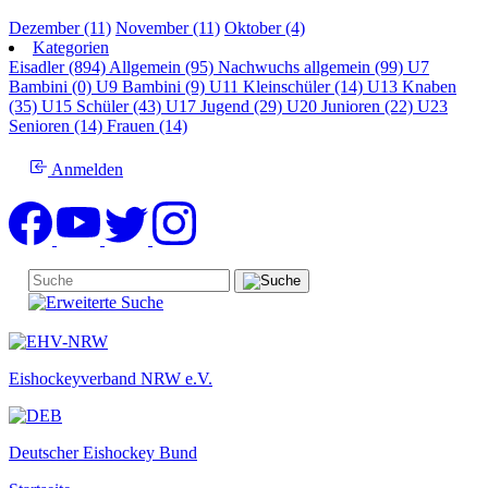
Dezember (11)
November (11)
Oktober (4)
Kategorien
Eisadler (894)
Allgemein (95)
Nachwuchs allgemein (99)
U7
Bambini (0)
U9 Bambini (9)
U11 Kleinschüler (14)
U13 Knaben
(35)
U15 Schüler (43)
U17 Jugend (29)
U20 Junioren (22)
U23
Senioren (14)
Frauen (14)
Anmelden
Eishockeyverband NRW e.V.
Deutscher Eishockey Bund