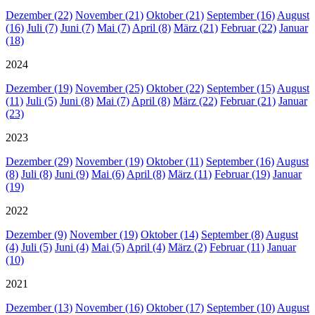
Dezember (22)
November (21)
Oktober (21)
September (16)
August
(16)
Juli (7)
Juni (7)
Mai (7)
April (8)
März (21)
Februar (22)
Januar
(18)
2024
Dezember (19)
November (25)
Oktober (22)
September (15)
August
(11)
Juli (5)
Juni (8)
Mai (7)
April (8)
März (22)
Februar (21)
Januar
(23)
2023
Dezember (29)
November (19)
Oktober (11)
September (16)
August
(8)
Juli (8)
Juni (9)
Mai (6)
April (8)
März (11)
Februar (19)
Januar
(19)
2022
Dezember (9)
November (19)
Oktober (14)
September (8)
August
(4)
Juli (5)
Juni (4)
Mai (5)
April (4)
März (2)
Februar (11)
Januar
(10)
2021
Dezember (13)
November (16)
Oktober (17)
September (10)
August