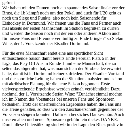
gefreut.
Wir haben mit den Damen noch ein spannendes Saisonfinale vor der
Brust, die 1b kämpft noch um den Pokal und auch für U20 geht es
noch um Siege und Punkte, also noch kein Saisonende für
Eishockey in Dortmund. Wir freuen uns die Fans und Partner auch
mal abseits der ersten Mannschaft im Stadion begrüßen zu dürfen
und werden die Saison noch mit der ein oder anderen Aktion auch
für unsere Fans und Freunde vernünftig zu Ende bringen“ so Stefan
Witte, der 1. Vorsitzende der Eisadler Dortmund.
Für die erste Mannschaft endet eine aus sportlicher Sicht
enttäuschende Saison damit bereits Ende Februar. Platz 6 in der
Liga, das Play Off Aus in Runde 1 und eine Mannschaft, die zu
selten das abgerufen hat, was man sich an der Strobelallee erwartet
hatte, damit ist in Dortmund keiner zufrieden. Der Eisadler Vorstand
und die sportliche Leitung haben die Situation analysiert und schon
mit akribischer Planung für die neue Saison begonnen. Erste
vielversprechende Ergebnisse werden zeitnah veröffentlicht. Dazu
nochmal der 1. Vorsitzende Stefan Witte: "Zunächst einmal möchte
ich im Namen des Vorstandes bei unseren Fans und Sponsoren
bedanken. Trotz der unerfreulichen Ergebnisse haben die Fans uns
die Treue gehalten, so dass wir den Zuschauerschnitt gegenüber der
Vorsaison steigern konnten. Dafür ein herzliches Dankeschön. Auch
unseren alten und neuen Sponsoren gebührt ein dickes DANKE.
Durch diese Unterstützung sind wir in der Lage den Blick positiv in