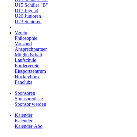
U15 Schüler "B"
U17 Jugend
U20 Junioren
U23 Senioren
Verein
Philosophie
Vorstand
Ansprechpartner
Mitgliedschaft
Laufschule
Förderverein
Eissportzentrum
Hockeybörse
Fanclubs
Sponsoren
Sponsorenliste
Sponsor werden
Kalender
Kalender
Kalender-Abo