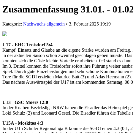
Zusammenfassung 31.01. - 01.0
Kategorie:
Nachwuchs allgemein
• 3. Februar 2025 19:19
U17 - EHC Troisdorf 5:4
Kampf, Einsatz und Glaube an die eigene Stärke wurden am Freitag, 
in der aktuellen Saison schon zweimal geschlagen geben musste. Das 
konnten sich die Gäste leichte Vorteile erarbeiteten. 0:3 stand es dann
Im 3. Drittel konnten die Troisdorfer sofort ihre Führung weiter ausb
Spiel. Durch gute Einzelleistungen und sehr schöne Kombinationen er
Tore für die SGDI erzielten Maurice Batt (3) und Adas Heemann (2).
Das nächste Auswärtsspiel der U17 ist am kommenden Samstag, 08.0
U13 - GSC Moers 12:0
In der Knaben Bezirksliga NRW haben die Eisadler das Heimspiel gege
Loki Schulz (2) und Leonard Gestel. Die Eisadler führen die Tabelle 
U15A - Moskitos 4:3
In der U15 Schüler Regionalliga B konnte die SGDI einen 4:3 (0:1, 2