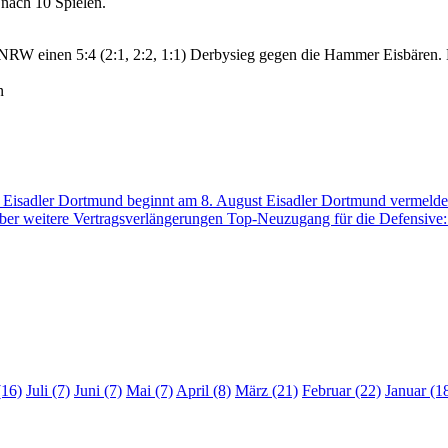
 nach 10 Spielen.
RW einen 5:4 (2:1, 2:2, 1:1) Derbysieg gegen die Hammer Eisbären. D
n
der Eisadler Dortmund beginnt am 8. August
Eisadler Dortmund vermelde
über weitere Vertragsverlängerungen
Top-Neuzugang für die Defensive:
(16)
Juli (7)
Juni (7)
Mai (7)
April (8)
März (21)
Februar (22)
Januar (1