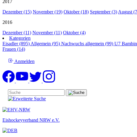
2017
Dezember (15)
November (19)
Oktober (18)
September (3)
August (7
2016
Dezember (11)
November (11)
Oktober (4)
Kategorien
Eisadler (895)
Allgemein (95)
Nachwuchs allgemein (99)
U7 Bambin
Frauen (14)
Anmelden
Eishockeyverband NRW e.V.