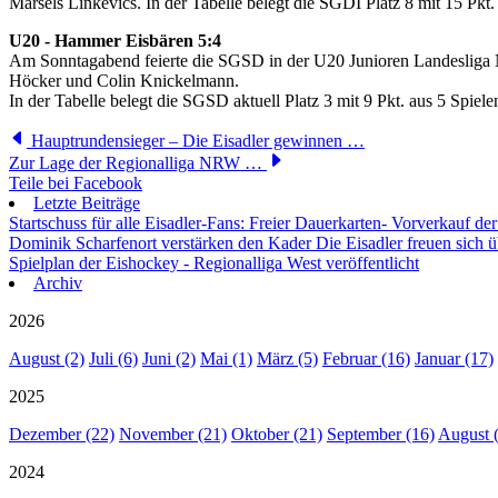
Marsels Linkevics. In der Tabelle belegt die SGDI Platz 8 mit 15 Pkt.
U20 - Hammer Eisbären 5:4
Am Sonntagabend feierte die SGSD in der U20 Junioren Landesliga N
Höcker und Colin Knickelmann.
In der Tabelle belegt die SGSD aktuell Platz 3 mit 9 Pkt. aus 5 Spiele
Hauptrundensieger – Die Eisadler gewinnen …
Zur Lage der Regionalliga NRW …
Teile bei Facebook
Letzte Beiträge
Startschuss für alle Eisadler-Fans: Freier Dauerkarten- Vorverkauf 
Dominik Scharfenort verstärken den Kader
Die Eisadler freuen sich 
Spielplan der Eishockey - Regionalliga West veröffentlicht
Archiv
2026
August (2)
Juli (6)
Juni (2)
Mai (1)
März (5)
Februar (16)
Januar (17)
2025
Dezember (22)
November (21)
Oktober (21)
September (16)
August 
2024