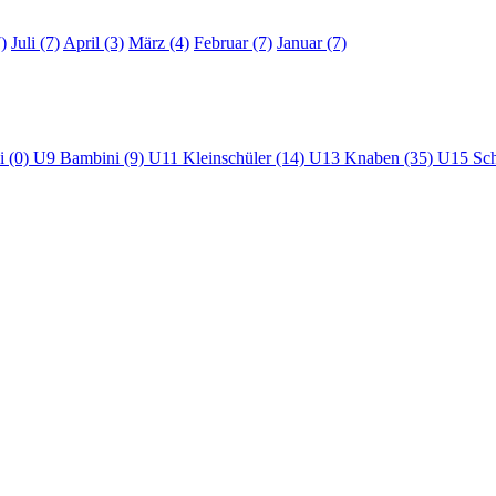
)
Juli (7)
April (3)
März (4)
Februar (7)
Januar (7)
i (0)
U9 Bambini (9)
U11 Kleinschüler (14)
U13 Knaben (35)
U15 Sch