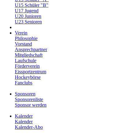
U15 Schüler "B"
U17 Jugend
U20 Junioren
U23 Senioren
Verein
Philosophie
Vorstand
Ansprechpartner
Mitgliedschaft
Laufschule
Förderverein
Eissportzentrum
Hockeybörse
Fanclubs
Sponsoren
Sponsorenliste
Sponsor werden
Kalender
Kalender
Kalender-Abo