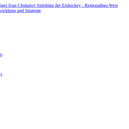
diger Ivan Chukarov
Spielplan der Eishockey - Regionalliga West
twicklung und Strategie
8)
3)