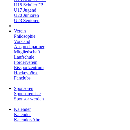
U15 Schüler "B"
U17 Jugend
U20 Junioren
U23 Senioren
Verein
Philosophie
Vorstand
Ansprechpartner
Mitgliedschaft
Laufschule
Förderverein
Eissportzentrum
Hockeybörse
Fanclubs
Sponsoren
Sponsorenliste
Sponsor werden
Kalender
Kalender
Kalender-Abo