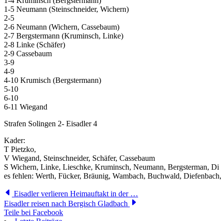
1-4 Kruminsch (Bergstermann)
1-5 Neumann (Steinschneider, Wichern)
2-5
2-6 Neumann (Wichern, Cassebaum)
2-7 Bergstermann (Kruminsch, Linke)
2-8 Linke (Schäfer)
2-9 Cassebaum
3-9
4-9
4-10 Krumisch (Bergstermann)
5-10
6-10
6-11 Wiegand
Strafen Solingen 2- Eisadler 4
Kader:
T Pietzko,
V Wiegand, Steinschneider, Schäfer, Cassebaum
S Wichern, Linke, Lieschke, Kruminsch, Neumann, Bergsterman, Di
es fehlen: Werth, Fücker, Bräunig, Wambach, Buchwald, Diefenbach, 
Eisadler verlieren Heimauftakt in der …
Eisadler reisen nach Bergisch Gladbach
Teile bei Facebook