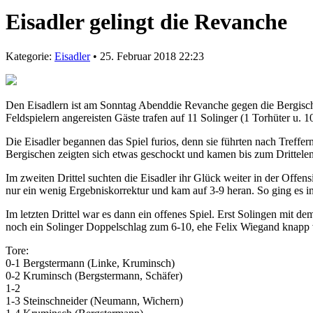
Eisadler gelingt die Revanche
Kategorie:
Eisadler
• 25. Februar 2018 22:23
Den Eisadlern ist am Sonntag Abenddie Revanche gegen die Bergisch R
Feldspielern angereisten Gäste trafen auf 11 Solinger (1 Torhüter u. 10
Die Eisadler begannen das Spiel furios, denn sie führten nach Tref
Bergischen zeigten sich etwas geschockt und kamen bis zum Drittelen
Im zweiten Drittel suchten die Eisadler ihr Glück weiter in der Of
nur ein wenig Ergebniskorrektur und kam auf 3-9 heran. So ging es in
Im letzten Drittel war es dann ein offenes Spiel. Erst Solingen mit 
noch ein Solinger Doppelschlag zum 6-10, ehe Felix Wiegand knapp 
Tore:
0-1 Bergstermann (Linke, Kruminsch)
0-2 Kruminsch (Bergstermann, Schäfer)
1-2
1-3 Steinschneider (Neumann, Wichern)