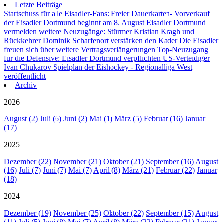
Letzte Beiträge
Startschuss für alle Eisadler-Fans: Freier Dauerkarten- Vorverkauf
der Eisadler Dortmund beginnt am 8. August
Eisadler Dortmund
vermelden weitere Neuzugänge: Stürmer Kristian Kragh und
Rückkehrer Dominik Scharfenort verstärken den Kader
Die Eisadler
freuen sich über weitere Vertragsverlängerungen
Top-Neuzugang
für die Defensive: Eisadler Dortmund verpflichten US-Verteidiger
Ivan Chukarov
Spielplan der Eishockey - Regionalliga West
veröffentlicht
Archiv
2026
August (2)
Juli (6)
Juni (2)
Mai (1)
März (5)
Februar (16)
Januar
(17)
2025
Dezember (22)
November (21)
Oktober (21)
September (16)
August
(16)
Juli (7)
Juni (7)
Mai (7)
April (8)
März (21)
Februar (22)
Januar
(18)
2024
Dezember (19)
November (25)
Oktober (22)
September (15)
August
(11)
Juli (5)
Juni (8)
Mai (7)
April (8)
März (22)
Februar (21)
Januar