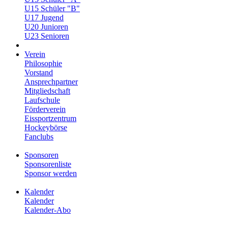
U15 Schüler "B"
U17 Jugend
U20 Junioren
U23 Senioren
Verein
Philosophie
Vorstand
Ansprechpartner
Mitgliedschaft
Laufschule
Förderverein
Eissportzentrum
Hockeybörse
Fanclubs
Sponsoren
Sponsorenliste
Sponsor werden
Kalender
Kalender
Kalender-Abo