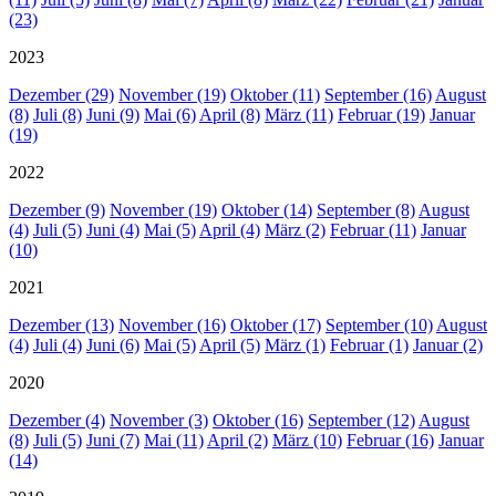
(23)
2023
Dezember (29)
November (19)
Oktober (11)
September (16)
August
(8)
Juli (8)
Juni (9)
Mai (6)
April (8)
März (11)
Februar (19)
Januar
(19)
2022
Dezember (9)
November (19)
Oktober (14)
September (8)
August
(4)
Juli (5)
Juni (4)
Mai (5)
April (4)
März (2)
Februar (11)
Januar
(10)
2021
Dezember (13)
November (16)
Oktober (17)
September (10)
August
(4)
Juli (4)
Juni (6)
Mai (5)
April (5)
März (1)
Februar (1)
Januar (2)
2020
Dezember (4)
November (3)
Oktober (16)
September (12)
August
(8)
Juli (5)
Juni (7)
Mai (11)
April (2)
März (10)
Februar (16)
Januar
(14)