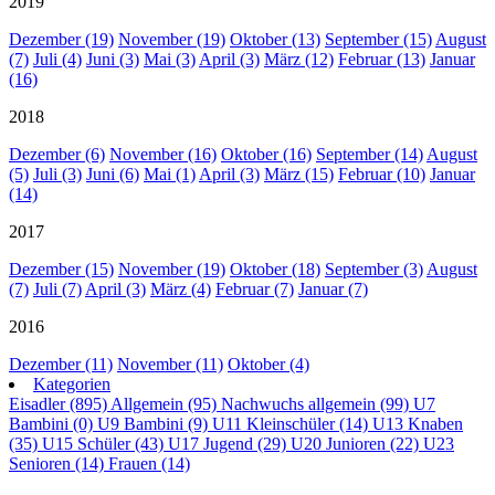
2019
Dezember (19)
November (19)
Oktober (13)
September (15)
August
(7)
Juli (4)
Juni (3)
Mai (3)
April (3)
März (12)
Februar (13)
Januar
(16)
2018
Dezember (6)
November (16)
Oktober (16)
September (14)
August
(5)
Juli (3)
Juni (6)
Mai (1)
April (3)
März (15)
Februar (10)
Januar
(14)
2017
Dezember (15)
November (19)
Oktober (18)
September (3)
August
(7)
Juli (7)
April (3)
März (4)
Februar (7)
Januar (7)
2016
Dezember (11)
November (11)
Oktober (4)
Kategorien
Eisadler (895)
Allgemein (95)
Nachwuchs allgemein (99)
U7
Bambini (0)
U9 Bambini (9)
U11 Kleinschüler (14)
U13 Knaben
(35)
U15 Schüler (43)
U17 Jugend (29)
U20 Junioren (22)
U23
Senioren (14)
Frauen (14)