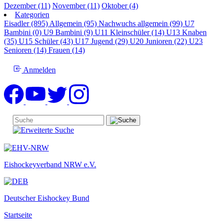
Dezember (11)
November (11)
Oktober (4)
Kategorien
Eisadler (895)
Allgemein (95)
Nachwuchs allgemein (99)
U7
Bambini (0)
U9 Bambini (9)
U11 Kleinschüler (14)
U13 Knaben
(35)
U15 Schüler (43)
U17 Jugend (29)
U20 Junioren (22)
U23
Senioren (14)
Frauen (14)
Anmelden
Eishockeyverband NRW e.V.
Deutscher Eishockey Bund
Startseite