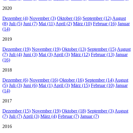
2020
Dezember (4)
November (3)
Oktober (16)
September (12)
August
(8)
Juli (5)
Juni (7)
Mai (11)
April (2)
März (10)
Februar (16)
Januar
(14)
2019
Dezember (19)
November (19)
Oktober (13)
September (15)
August
(7)
Juli (4)
Juni (3)
Mai (3)
April (3)
März (12)
Februar (13)
Januar
(16)
2018
Dezember (6)
November (16)
Oktober (16)
September (14)
August
(5)
Juli (3)
Juni (6)
Mai (1)
April (3)
März (15)
Februar (10)
Januar
(14)
2017
Dezember (15)
November (19)
Oktober (18)
September (3)
August
(7)
Juli (7)
April (3)
März (4)
Februar (7)
Januar (7)
2016