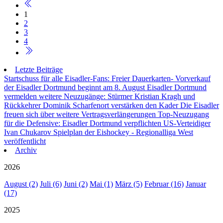
1
2
3
4
Letzte Beiträge
Startschuss für alle Eisadler-Fans: Freier Dauerkarten- Vorverkauf
der Eisadler Dortmund beginnt am 8. August
Eisadler Dortmund
vermelden weitere Neuzugänge: Stürmer Kristian Kragh und
Rückkehrer Dominik Scharfenort verstärken den Kader
Die Eisadler
freuen sich über weitere Vertragsverlängerungen
Top-Neuzugang
für die Defensive: Eisadler Dortmund verpflichten US-Verteidiger
Ivan Chukarov
Spielplan der Eishockey - Regionalliga West
veröffentlicht
Archiv
2026
August (2)
Juli (6)
Juni (2)
Mai (1)
März (5)
Februar (16)
Januar
(17)
2025