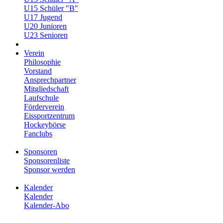
U15 Schüler "B"
U17 Jugend
U20 Junioren
U23 Senioren
Verein
Philosophie
Vorstand
Ansprechpartner
Mitgliedschaft
Laufschule
Förderverein
Eissportzentrum
Hockeybörse
Fanclubs
Sponsoren
Sponsorenliste
Sponsor werden
Kalender
Kalender
Kalender-Abo