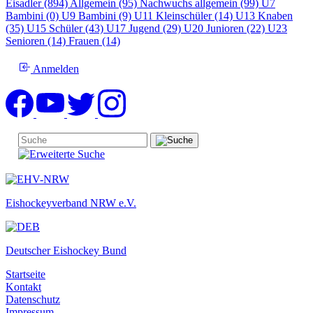
Eisadler (894)
Allgemein (95)
Nachwuchs allgemein (99)
U7
Bambini (0)
U9 Bambini (9)
U11 Kleinschüler (14)
U13 Knaben
(35)
U15 Schüler (43)
U17 Jugend (29)
U20 Junioren (22)
U23
Senioren (14)
Frauen (14)
Anmelden
Eishockeyverband NRW e.V.
Deutscher Eishockey Bund
Startseite
Kontakt
Datenschutz
Impressum