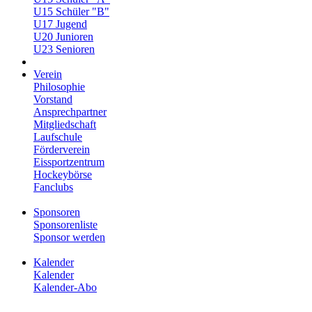
U15 Schüler "B"
U17 Jugend
U20 Junioren
U23 Senioren
Verein
Philosophie
Vorstand
Ansprechpartner
Mitgliedschaft
Laufschule
Förderverein
Eissportzentrum
Hockeybörse
Fanclubs
Sponsoren
Sponsorenliste
Sponsor werden
Kalender
Kalender
Kalender-Abo