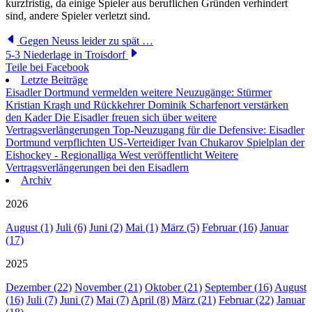
kurzfristig, da einige Spieler aus beruflichen Gründen verhindert
sind, andere Spieler verletzt sind.
Gegen Neuss leider zu spät …
5-3 Niederlage in Troisdorf
Teile bei Facebook
Letzte Beiträge
Eisadler Dortmund vermelden weitere Neuzugänge: Stürmer
Kristian Kragh und Rückkehrer Dominik Scharfenort verstärken
den Kader
Die Eisadler freuen sich über weitere
Vertragsverlängerungen
Top-Neuzugang für die Defensive: Eisadler
Dortmund verpflichten US-Verteidiger Ivan Chukarov
Spielplan der
Eishockey - Regionalliga West veröffentlicht
Weitere
Vertragsverlängerungen bei den Eisadlern
Archiv
2026
August (1)
Juli (6)
Juni (2)
Mai (1)
März (5)
Februar (16)
Januar
(17)
2025
Dezember (22)
November (21)
Oktober (21)
September (16)
August
(16)
Juli (7)
Juni (7)
Mai (7)
April (8)
März (21)
Februar (22)
Januar