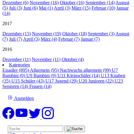
Dezember (6)
November (16)
Oktober (16)
September (14)
August
(5)
Juli (3)
Juni (6)
Mai (1)
April (3)
März (15)
Februar (10)
Januar
(14)
2017
Dezember (15)
November (19)
Oktober (18)
September (3)
August
(7)
Juli (7)
April (3)
März (4)
Februar (7)
Januar (7)
2016
Dezember (11)
November (11)
Oktober (4)
Kategorien
Eisadler (895)
Allgemein (95)
Nachwuchs allgemein (99)
U7
Bambini (0)
U9 Bambini (9)
U11 Kleinschüler (14)
U13 Knaben
(35)
U15 Schüler (43)
U17 Jugend (29)
U20 Junioren (22)
U23
Senioren (14)
Frauen (14)
Anmelden