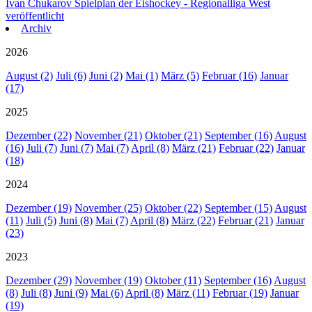
Ivan Chukarov
Spielplan der Eishockey - Regionalliga West
veröffentlicht
Archiv
2026
August (2)
Juli (6)
Juni (2)
Mai (1)
März (5)
Februar (16)
Januar
(17)
2025
Dezember (22)
November (21)
Oktober (21)
September (16)
August
(16)
Juli (7)
Juni (7)
Mai (7)
April (8)
März (21)
Februar (22)
Januar
(18)
2024
Dezember (19)
November (25)
Oktober (22)
September (15)
August
(11)
Juli (5)
Juni (8)
Mai (7)
April (8)
März (22)
Februar (21)
Januar
(23)
2023
Dezember (29)
November (19)
Oktober (11)
September (16)
August
(8)
Juli (8)
Juni (9)
Mai (6)
April (8)
März (11)
Februar (19)
Januar
(19)