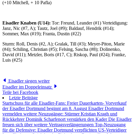
(+10 Mitchell, + 10 Pafla)
Eisadler Knaben (U14):
Tor: Freund, Leander (#1) Verteidigung:
Janz, Nic (#7, A); Tautz, Joel (#9); Baldauf, Hendrik (#14);
Sommer, Max (#19); Franta, Dustin (#22)
Sturm: Roll, Denis (#2, A); Gralak, Till (#3); Meyer-Piton, Marie
(#4); Schiling, Christian (#5); Felsing, Sascha (#8); Dolinenko,
David (#11); Metzler, Boris (#17, C); Riskop, Paul (#24); Franke,
Luis (#25)
Eisadler siegen weiter
Eisadler im Doppeleinsatz
Teile bei Facebook
Letzte Beiträge
Startschuss für alle Eisadler-Fans: Freier Dauerkarten- Vorverkauf
der Eisadler Dortmund beginnt am 8. August
Eisadler Dortmund
vermelden weitere Neuzugänge: Stürmer Kristian Kragh und
Rückkehrer Dominik Scharfenort verstärken den Kader
Die Eisadler
freuen sich über weitere Vertragsverlängerungen
Top-Neuzugang
für die Defensive: Eisadler Dortmund verpflichten US-Verteidiger