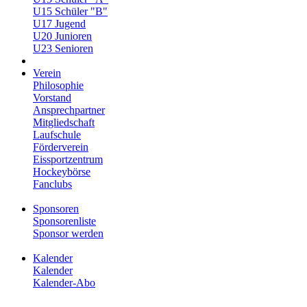
U15 Schüler "B"
U17 Jugend
U20 Junioren
U23 Senioren
Verein
Philosophie
Vorstand
Ansprechpartner
Mitgliedschaft
Laufschule
Förderverein
Eissportzentrum
Hockeybörse
Fanclubs
Sponsoren
Sponsorenliste
Sponsor werden
Kalender
Kalender
Kalender-Abo